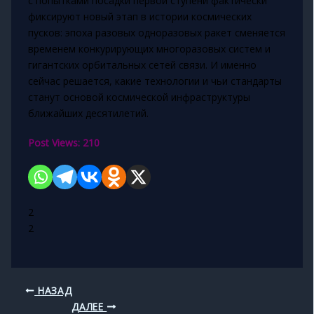
с попытками посадки первой ступени фактически
фиксируют новый этап в истории космических
пусков: эпоха разовых одноразовых ракет сменяется
временем конкурирующих многоразовых систем и
гигантских орбитальных сетей связи. И именно
сейчас решается, какие технологии и чьи стандарты
станут основой космической инфраструктуры
ближайших десятилетий.
Post Views:
210
2
2
НАЗАД
ДАЛЕЕ