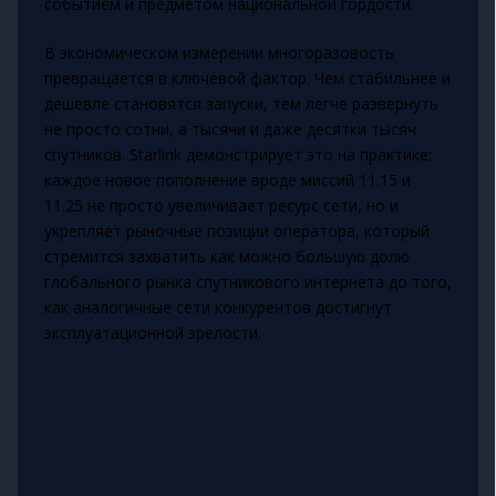
событием и предметом национальной гордости.
В экономическом измерении многоразовость
превращается в ключевой фактор. Чем стабильнее и
дешевле становятся запуски, тем легче развернуть
не просто сотни, а тысячи и даже десятки тысяч
спутников. Starlink демонстрирует это на практике:
каждое новое пополнение вроде миссий 11.15 и
11.25 не просто увеличивает ресурс сети, но и
укрепляет рыночные позиции оператора, который
стремится захватить как можно большую долю
глобального рынка спутникового интернета до того,
как аналогичные сети конкурентов достигнут
эксплуатационной зрелости.