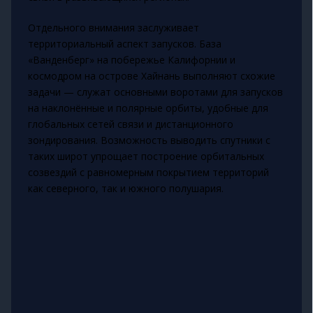
Отдельного внимания заслуживает
территориальный аспект запусков. База
«Ванденберг» на побережье Калифорнии и
космодром на острове Хайнань выполняют схожие
задачи — служат основными воротами для запусков
на наклонённые и полярные орбиты, удобные для
глобальных сетей связи и дистанционного
зондирования. Возможность выводить спутники с
таких широт упрощает построение орбитальных
созвездий с равномерным покрытием территорий
как северного, так и южного полушария.