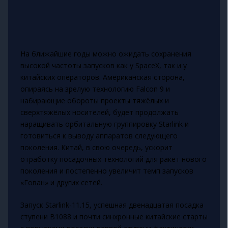
На ближайшие годы можно ожидать сохранения
высокой частоты запусков как у SpaceX, так и у
китайских операторов. Американская сторона,
опираясь на зрелую технологию Falcon 9 и
набирающие обороты проекты тяжёлых и
сверхтяжёлых носителей, будет продолжать
наращивать орбитальную группировку Starlink и
готовиться к выводу аппаратов следующего
поколения. Китай, в свою очередь, ускорит
отработку посадочных технологий для ракет нового
поколения и постепенно увеличит темп запусков
«Гован» и других сетей.
Запуск Starlink‑11.15, успешная двенадцатая посадка
ступени B1088 и почти синхронные китайские старты