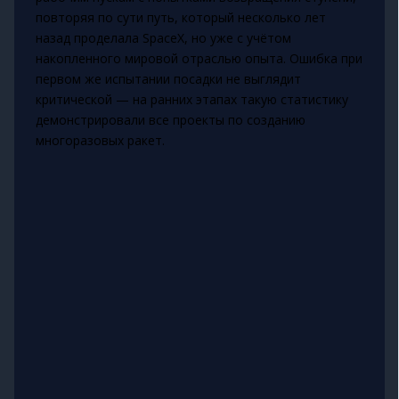
повторяя по сути путь, который несколько лет
назад проделала SpaceX, но уже с учётом
накопленного мировой отраслью опыта. Ошибка при
первом же испытании посадки не выглядит
критической — на ранних этапах такую статистику
демонстрировали все проекты по созданию
многоразовых ракет.