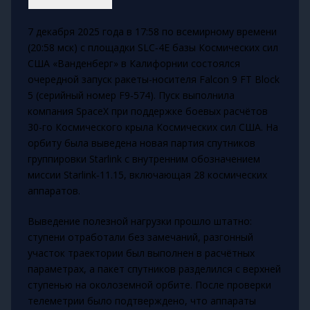
7 декабря 2025 года в 17:58 по всемирному времени
(20:58 мск) с площадки SLC‑4E базы Космических сил
США «Ванденберг» в Калифорнии состоялся
очередной запуск ракеты-носителя Falcon 9 FT Block
5 (серийный номер F9‑574). Пуск выполнила
компания SpaceX при поддержке боевых расчётов
30-го Космического крыла Космических сил США. На
орбиту была выведена новая партия спутников
группировки Starlink с внутренним обозначением
миссии Starlink‑11.15, включающая 28 космических
аппаратов.
Выведение полезной нагрузки прошло штатно:
ступени отработали без замечаний, разгонный
участок траектории был выполнен в расчётных
параметрах, а пакет спутников разделился с верхней
ступенью на околоземной орбите. После проверки
телеметрии было подтверждено, что аппараты