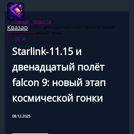
Перейти
к
содержимому
Главная
Новости
Квазар
Starlink‑11.15 и двенадцатый полёт falcon 9: новый
этап космической гонки
Starlink‑11.15 и
двенадцатый полёт
falcon 9: новый этап
космической гонки
08.12.2025