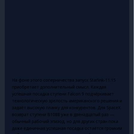
На фоне этого соперничества запуск Starlink‑11.15
приобретает дополнительный смысл. Каждая
успешная посадка ступени Falcon 9 подчёркивает
технологическую зрелость американского решения и
задаёт высокую планку для конкурентов. Для SpaceX
возврат ступени B1088 уже в двенадцатый раз —
обычный рабочий эпизод, но для других стран пока
даже единичная успешная посадка остаётся громким