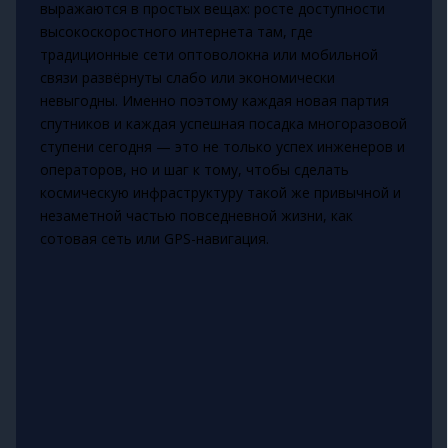
выражаются в простых вещах: росте доступности
высокоскоростного интернета там, где
традиционные сети оптоволокна или мобильной
связи развёрнуты слабо или экономически
невыгодны. Именно поэтому каждая новая партия
спутников и каждая успешная посадка многоразовой
ступени сегодня — это не только успех инженеров и
операторов, но и шаг к тому, чтобы сделать
космическую инфраструктуру такой же привычной и
незаметной частью повседневной жизни, как
сотовая сеть или GPS-навигация.