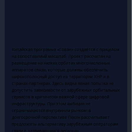
Китайская программа «Гован» создаётся с прицелом
на сопоставимый масштаб. Проект рассчитан на
размещение на низких орбитах многочисленных
аппаратов связи, которые должны обеспечить
широкополосный доступ на территории КНР и в
странах-партнёрах. Здесь видна явная попытка не
допустить зависимости от зарубежных орбитальных
сервисов в критически важной сфере цифровой
инфраструктуры. При этом амбиции не
ограничиваются внутренним рынком: в
долгосрочной перспективе Пекин рассчитывает
предложить альтернативу зарубежным операторам
связи в развивающихся регионах.