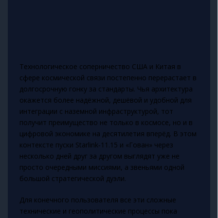
Технологическое соперничество США и Китая в
сфере космической связи постепенно перерастает в
долгосрочную гонку за стандарты. Чья архитектура
окажется более надёжной, дешёвой и удобной для
интеграции с наземной инфраструктурой, тот
получит преимущество не только в космосе, но и в
цифровой экономике на десятилетия вперёд. В этом
контексте пуски Starlink‑11.15 и «Гован» через
несколько дней друг за другом выглядят уже не
просто очередными миссиями, а звеньями одной
большой стратегической дуэли.
Для конечного пользователя все эти сложные
технические и геополитические процессы пока