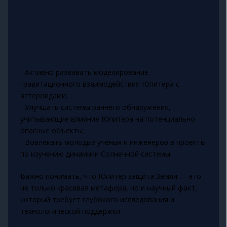
- Активно развивать моделирование
гравитационного взаимодействия Юпитера с
астероидами;
- Улучшать системы раннего обнаружения,
учитывающие влияние Юпитера на потенциально
опасные объекты;
- Вовлекать молодых учёных и инженеров в проекты
по изучению динамики Солнечной системы.
Важно понимать, что Юпитер защита Земли — это
не только красивая метафора, но и научный факт,
который требует глубокого исследования и
технологической поддержки.