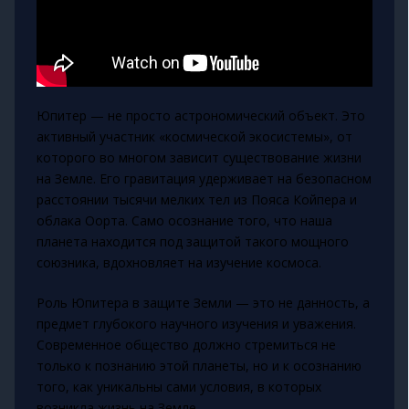
Юпитер — не просто астрономический объект. Это
активный участник «космической экосистемы», от
которого во многом зависит существование жизни
на Земле. Его гравитация удерживает на безопасном
расстоянии тысячи мелких тел из Пояса Койпера и
облака Оорта. Само осознание того, что наша
планета находится под защитой такого мощного
союзника, вдохновляет на изучение космоса.
Роль Юпитера в защите Земли — это не данность, а
предмет глубокого научного изучения и уважения.
Современное общество должно стремиться не
только к познанию этой планеты, но и к осознанию
того, как уникальны сами условия, в которых
возникла жизнь на Земле.