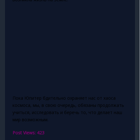
Пока Юпитер бдительно охраняет нас от хаоса
космоса, мы, в свою очередь, обязаны продолжать
учиться, исследовать и беречь то, что делает наш
мир возможным.
Post Views:
423