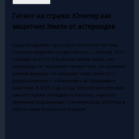
Гигант на страже: Юпитер как
защитник Земли от астероидов
Среди бескрайних просторов Солнечной системы
особенно выделяется один объект — Юпитер. Этот
газовый гигант, в 318 раз массивнее Земли, уже
миллиарды лет выполняет незаметную, но жизненно
важную функцию: он защищает нашу планету от
разрушительных столкновений с астероидами и
кометами. В 2025 году, когда технологии позволяют
нам всё глубже заглядывать в космос, наука всё
увереннее подтверждает ключевую роль Юпитера в
обеспечении безопасности Земли.