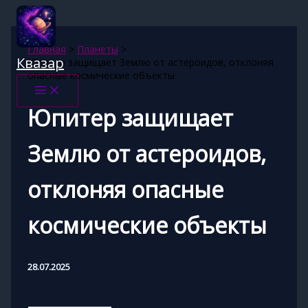
Перейти
к
содержимому
Главная
Планеты
Квазар
Юпитер защищает Землю от астероидов, отклоняя
опасные космические объекты
Юпитер защищает
Землю от астероидов,
отклоняя опасные
космические объекты
28.07.2025