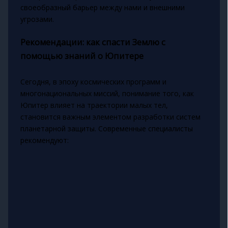
своеобразный барьер между нами и внешними
угрозами.
Рекомендации: как спасти Землю с
помощью знаний о Юпитере
Сегодня, в эпоху космических программ и
многонациональных миссий, понимание того, как
Юпитер влияет на траектории малых тел,
становится важным элементом разработки систем
планетарной защиты. Современные специалисты
рекомендуют: