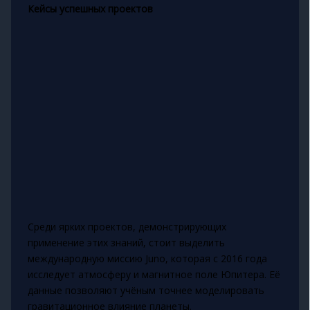
Кейсы успешных проектов
Среди ярких проектов, демонстрирующих
применение этих знаний, стоит выделить
международную миссию Juno, которая с 2016 года
исследует атмосферу и магнитное поле Юпитера. Её
данные позволяют учёным точнее моделировать
гравитационное влияние планеты.