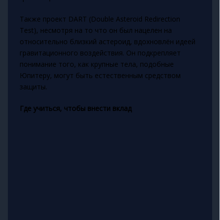
Также проект DART (Double Asteroid Redirection
Test), несмотря на то что он был нацелен на
относительно близкий астероид, вдохновлён идеей
гравитационного воздействия. Он подкрепляет
понимание того, как крупные тела, подобные
Юпитеру, могут быть естественным средством
защиты.
Где учиться, чтобы внести вклад