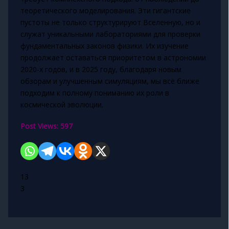
теоретического моделирования. Эти гигантские
пустоты не только структурируют Вселенную, но и
служат уникальными лабораториями для проверки
фундаментальных законов физики. Их изучение
продолжает оставаться приоритетом в астрономии
2020-х годов, и в 2025 году, благодаря новым
обзорам и улучшенным симуляциям, мы всё ближе
подходим к полному пониманию их роли в
космической эволюции.
Post Views:
597
13
3