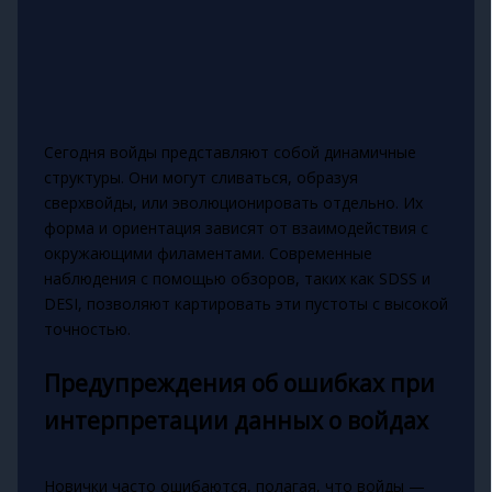
Сегодня войды представляют собой динамичные
структуры. Они могут сливаться, образуя
сверхвойды, или эволюционировать отдельно. Их
форма и ориентация зависят от взаимодействия с
окружающими филаментами. Современные
наблюдения с помощью обзоров, таких как SDSS и
DESI, позволяют картировать эти пустоты с высокой
точностью.
Предупреждения об ошибках при
интерпретации данных о войдах
Новички часто ошибаются, полагая, что войды —