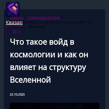
Перейти
к
содержимому
Главная
Солнечная система
Квазар
Что такое войд в космологии и как он влияет на
структуру Вселенной
Что такое войд в
космологии и как он
влияет на структуру
Вселенной
23.10.2025