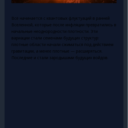
Всё начинается с квантовых флуктуаций в ранней
Вселенной, которые после инфляции превратились в
начальные неоднородности плотности. Эти
вариации стали семенами будущих структур:
плотные области начали сжиматься под действием
гравитации, а менее плотные — расширяться.
Последние и стали зародышами будущих войдов.