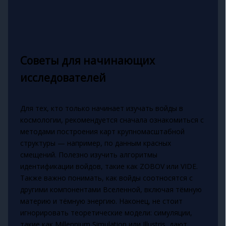
Советы для начинающих
исследователей
Для тех, кто только начинает изучать войды в
космологии, рекомендуется сначала ознакомиться с
методами построения карт крупномасштабной
структуры — например, по данным красных
смещений. Полезно изучить алгоритмы
идентификации войдов, такие как ZOBOV или VIDE.
Также важно понимать, как войды соотносятся с
другими компонентами Вселенной, включая тёмную
материю и тёмную энергию. Наконец, не стоит
игнорировать теоретические модели: симуляции,
такие как Millennium Simulation или Illustris, дают