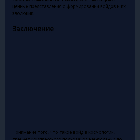
ценные представления о формировании войдов и их
эволюции.
Заключение
Понимание того, что такое войд в космологии,
требует комплексного подхода: от наблюдений до