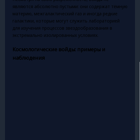
являются абсолютно пустыми: они содержат тёмную
материю, межгалактический газ и иногда редкие
галактики, которые могут служить лабораторией
для изучения процессов звездообразования в
экстремально изолированных условиях.
Космологические войды: примеры и
наблюдения