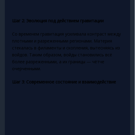
Шаг 2: Эволюция под действием гравитации
Со временем гравитация усиливала контраст между
плотными и разреженными регионами. Материя
стекалась в филаменты и скопления, вытесняясь из
войдов. Таким образом, войды становились всё
более разреженными, а их границы — чётче
очерченными.
Шаг 3: Современное состояние и взаимодействие