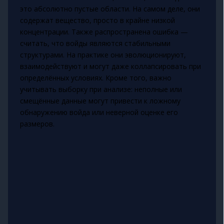
это абсолютно пустые области. На самом деле, они
содержат вещество, просто в крайне низкой
концентрации. Также распространена ошибка —
считать, что войды являются стабильными
структурами. На практике они эволюционируют,
взаимодействуют и могут даже коллапсировать при
определённых условиях. Кроме того, важно
учитывать выборку при анализе: неполные или
смещённые данные могут привести к ложному
обнаружению войда или неверной оценке его
размеров.