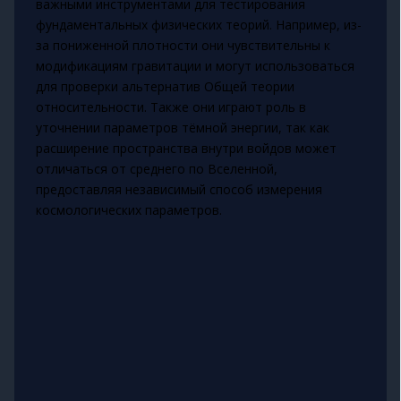
важными инструментами для тестирования
фундаментальных физических теорий. Например, из-
за пониженной плотности они чувствительны к
модификациям гравитации и могут использоваться
для проверки альтернатив Общей теории
относительности. Также они играют роль в
уточнении параметров тёмной энергии, так как
расширение пространства внутри войдов может
отличаться от среднего по Вселенной,
предоставляя независимый способ измерения
космологических параметров.