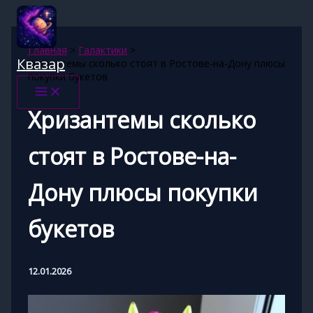
Перейти
к
содержимому
Главная
Галактики
Квазар
Хризантемы сколько стоят в Ростове-на-Дону плюсы
покупки букетов
Хризантемы сколько
стоят в Ростове-на-
Дону плюсы покупки
букетов
12.01.2026