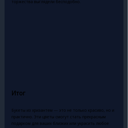
торжества выглядели бесподобно.
Итог
Букеты из хризантем — это не только красиво, но и
практично. Эти цветы смогут стать прекрасным
подарком для ваших близких или украсить любое