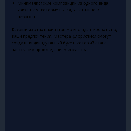
Минималистские композиции из одного вида
хризантем, которые выглядят стильно и
неброско.
Каждый из этих вариантов можно адаптировать под
ваши предпочтения. Мастера флористики смогут
создать индивидуальный букет, который станет
настоящим произведением искусства.