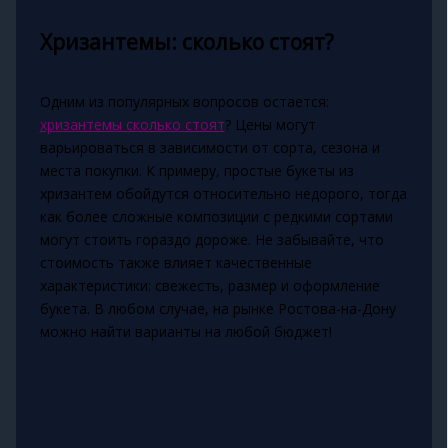
Хризантемы: сколько стоят?
Одним из популярных вопросов остается:
хризантемы сколько стоят
? Цены могут
варьироваться в зависимости от сорта, сезона и
места покупки. К примеру, простые букеты из
хризантем обойдутся относительно недорого, тогда
как более сложные композиции с редкими сортами
могут стоить гораздо дороже. Не забывайте, что
стоимость также влияет качественные
характеристики: свежесть, размер и оформление
букета. В любом случае, на рынке Ростова-на-Дону
можно найти варианты на любой бюджет!