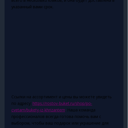
всего в несколько кликов, и она будет доставлена в
указанный вами срок.
Ссылки на ассортимент и цены вы можете увидеть
по адресу:
https://rostov-buket.ru/shop/po-
cvetam/bukety-iz-khrizantem
. Наша команда
профессионалов всегда готова помочь вам с
выбором, чтобы ваш подарок или украшение для