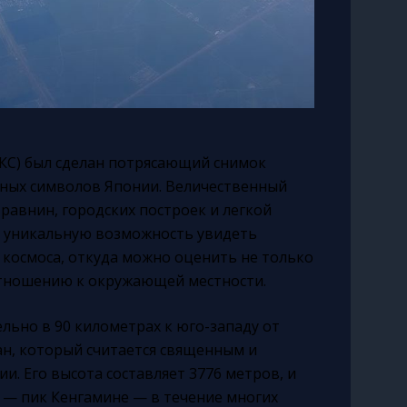
КС) был сделан потрясающий снимок
ных символов Японии. Величественный
 равнин, городских построек и легкой
т уникальную возможность увидеть
 космоса, откуда можно оценить не только
отношению к окружающей местности.
льно в 90 километрах к юго-западу от
ан, который считается священным и
. Его высота составляет 3776 метров, и
 — пик Кенгамине — в течение многих