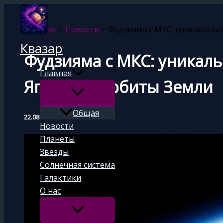
Перейти
к
Главная
Новости
Фудзияма с МКС: уникальный
содержимому
Квазар
Фудзияма с МКС: уникал
Главная
Японии с орбиты Земли
Общая
22.08.2025
Новости
Планеты
Звёзды
Солнечная система
Галактики
О нас