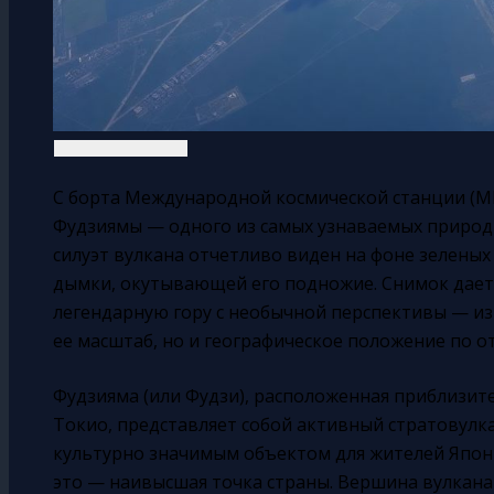
С борта Международной космической станции (М
Фудзиямы — одного из самых узнаваемых природ
силуэт вулкана отчетливо виден на фоне зеленых
дымки, окутывающей его подножие. Снимок дае
легендарную гору с необычной перспективы — из
ее масштаб, но и географическое положение по 
Фудзияма (или Фудзи), расположенная приблизите
Токио, представляет собой активный стратовулк
культурно значимым объектом для жителей Японии
это — наивысшая точка страны. Вершина вулкана