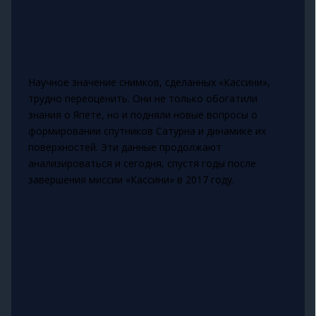
Научное значение снимков, сделанных «Кассини»,
трудно переоценить. Они не только обогатили
знания о Япете, но и подняли новые вопросы о
формировании спутников Сатурна и динамике их
поверхностей. Эти данные продолжают
анализироваться и сегодня, спустя годы после
завершения миссии «Кассини» в 2017 году.