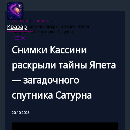
Перейти
к
содержимому
Главная
Новости
Квазар
Снимки Кассини раскрыли тайны Япета —
загадочного спутника Сатурна
Снимки Кассини
раскрыли тайны Япета
— загадочного
спутника Сатурна
20.10.2025