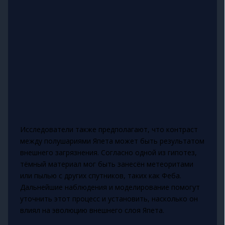
Исследователи также предполагают, что контраст
между полушариями Япета может быть результатом
внешнего загрязнения. Согласно одной из гипотез,
тёмный материал мог быть занесён метеоритами
или пылью с других спутников, таких как Феба.
Дальнейшие наблюдения и моделирование помогут
уточнить этот процесс и установить, насколько он
влиял на эволюцию внешнего слоя Япета.