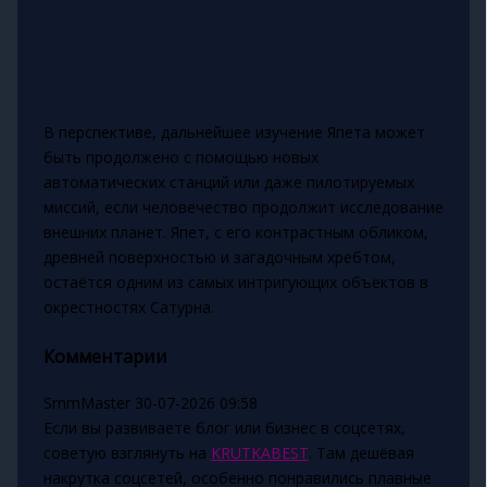
В перспективе, дальнейшее изучение Япета может
быть продолжено с помощью новых
автоматических станций или даже пилотируемых
миссий, если человечество продолжит исследование
внешних планет. Япет, с его контрастным обликом,
древней поверхностью и загадочным хребтом,
остаётся одним из самых интригующих объектов в
окрестностях Сатурна.
Комментарии
SmmMaster
30-07-2026 09:58
Если вы развиваете блог или бизнес в соцсетях,
советую взглянуть на
KRUTKABEST
. Там дешёвая
накрутка соцсетей, особенно понравились плавные