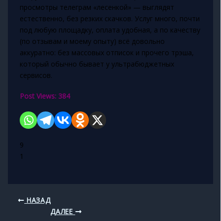
просмотры телеграм «лесенкой» — выглядят
естественно, без резких скачков. Услуг много, почти
под любую площадку, оплата удобная, а по качеству
(по отзывам и моему опыту) всё довольно
аккуратно: без массовых отписок и прочего трэша,
который обычно бывает у ультрабюджетных
сервисов.
Post Views:
384
9
1
НАЗАД
ДАЛЕЕ