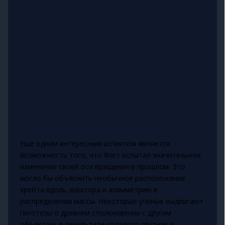
Ещё одним интересным аспектом является
возможность того, что Япет испытал значительное
изменение своей оси вращения в прошлом. Это
могло бы объяснить необычное расположение
хребта вдоль экватора и асимметрию в
распределении массы. Некоторые учёные выдвигают
гипотезы о древнем столкновении с другим
объектом, в результате которого спутник и