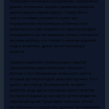
Псевдоцветная мозаика изображений, собранная из
данных, полученных зондом с различных ракурсов,
демонстрирует заднюю (яркую) сторону Япета.
Цвета на снимке условные и служат для
подчёркивания геологических особенностей и
различий в составе поверхности. Яркое полушарие,
оказавшееся в центре внимания учёных, отличается
высоким альбедо, что говорит о наличии водяного
льда и, возможно, других светоотражающих
веществ.
Одним из наиболее поразительных открытий,
сделанных благодаря сближению «Кассини» с
Япетом, стало обнаружение необычного хребта,
который протянулся вдоль экватора спутника. Этот
хребет, высотой до 20 километров, не имеет
аналогов среди других спутников планет-гигантов.
Его происхождение до сих пор остаётся предметом
научных дискуссий. Существуют гипотезы, что он
мог возникнуть в результате древней тектонической