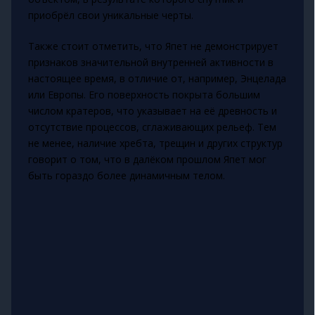
приобрёл свои уникальные черты.
Также стоит отметить, что Япет не демонстрирует
признаков значительной внутренней активности в
настоящее время, в отличие от, например, Энцелада
или Европы. Его поверхность покрыта большим
числом кратеров, что указывает на её древность и
отсутствие процессов, сглаживающих рельеф. Тем
не менее, наличие хребта, трещин и других структур
говорит о том, что в далёком прошлом Япет мог
быть гораздо более динамичным телом.