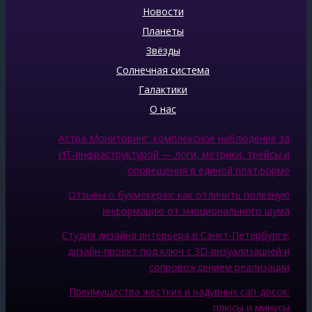
Новости
Планеты
Звёзды
Солнечная система
Галактики
О нас
Астра Мониторинг: комплексное наблюдение за
ИТ‑инфраструктурой — логи, метрики, трейсы и
оповещения в единой платформе
Отзывы о букмекерах: как отличить полезную
информацию от эмоционального шума
Студия дизайна интерьера в Санкт-Петербурге:
дизайн-проект под ключ с 3D-визуализацией и
сопровождением реализации
Преимущества жестких и надувных сап-досок:
плюсы и минусы