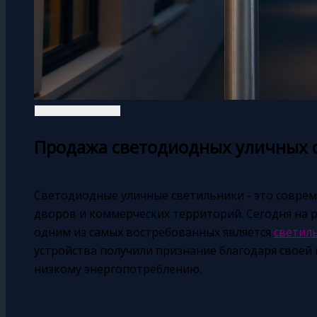
Продажа светодиодных уличных 
Светодиодные уличные светильники - это соврем
дворов и коммерческих территорий. Сегодня на 
одним из самых востребованных является
светил
устройства получили признание благодаря своей
низкому энергопотреблению.