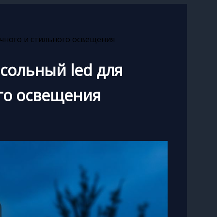
чного и стильного освещения
сольный led для
го освещения