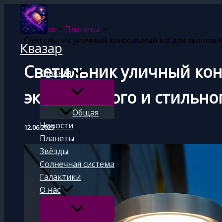
Перейти
к
Главная
Планеты
содержимому
Светильник уличный консольный led для экономи
Квазар
Светильник уличный кон
Главная
экономичного и стильно
Общая
Новости
12.06.2025
Планеты
Звёзды
Солнечная система
Галактики
О нас