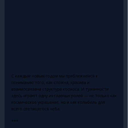
С каждым новым годом мы приближаемся к
пониманию того, как сложна, красива и
взаимосвязана структура космоса. И туманности
здесь играют одну из главных ролей — не только как
космическое украшение, но и как колыбель для
всего светящегося неба.
***