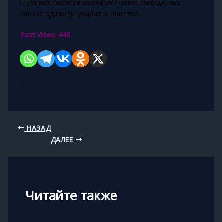
глубинах космоса возникает новая звезда, чье
сияние однажды увидит и наш глаз.
Post Views:
446
2
НАЗАД
ДАЛЕЕ
Читайте также