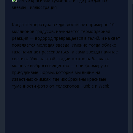
Когда температура в ядре достигает примерно 10
миллионов градусов, начинается термоядерная
реакция — водород превращается в гелий, и на свет
появляется молодая звезда. Именно тогда облако
газа начинает рассеиваться, а сама звезда начинает
светить. Уже на этой стадии можно наблюдать
мощные выбросы вещества — они формируют
причудливые формы, которые мы видим на
известных снимках, где изображены красивые
туманности фото от телескопов Hubble и Webb.