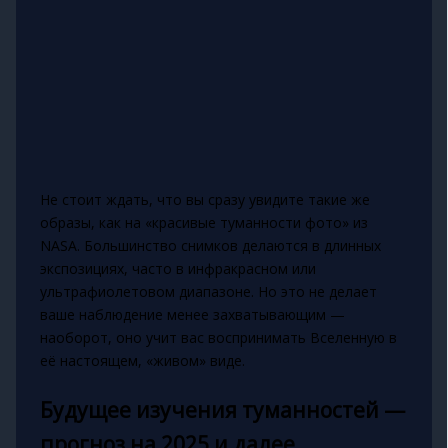
Не стоит ждать, что вы сразу увидите такие же
образы, как на «красивые туманности фото» из
NASA. Большинство снимков делаются в длинных
экспозициях, часто в инфракрасном или
ультрафиолетовом диапазоне. Но это не делает
ваше наблюдение менее захватывающим —
наоборот, оно учит вас воспринимать Вселенную в
её настоящем, «живом» виде.
Будущее изучения туманностей —
прогноз на 2025 и далее