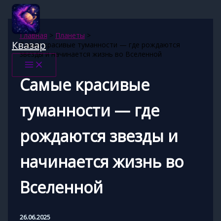
Перейти
к
содержимому
Главная
Планеты
Квазар
Самые красивые туманности — где рождаются
звезды и начинается жизнь во Вселенной
Самые красивые
туманности — где
рождаются звезды и
начинается жизнь во
Вселенной
26.06.2025