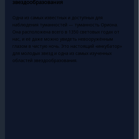
звездообразования
Одна из самых известных и доступных для
наблюдения туманностей — туманность Ориона.
Она расположена всего в 1350 световых годах от
нас, и её даже можно увидеть невооружённым
глазом в чистую ночь. Это настоящий «инкубатор»
для молодых звезд и одна из самых изученных
областей звездообразования.