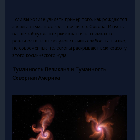
Если вы хотите увидеть пример того, как рождаются
звезды в туманностях — начните с Ориона. И пусть
вас не заблуждают яркие краски на снимках: в
реальности наш глаз уловит лишь слабое пятнышко,
но современные телескопы раскрывают всю красоту
этого космического чуда.
Туманность Пеликана и Туманность
Северная Америка