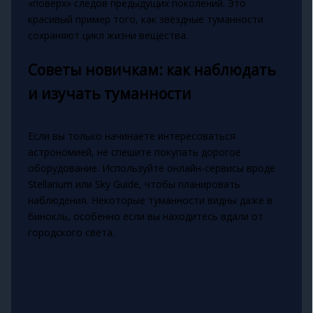
«поверх» следов предыдущих поколений. Это
красивый пример того, как звёздные туманности
сохраняют цикл жизни вещества.
Советы новичкам: как наблюдать
и изучать туманности
Если вы только начинаете интересоваться
астрономией, не спешите покупать дорогое
оборудование. Используйте онлайн-сервисы вроде
Stellarium или Sky Guide, чтобы планировать
наблюдения. Некоторые туманности видны даже в
бинокль, особенно если вы находитесь вдали от
городского света.