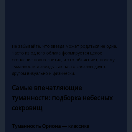
Не забывайте, что звезда может родиться не одна.
Часто из одного облака формируется целое
скопление новых светил, и это объясняет, почему
туманности и звезды так часто связаны друг с
другом визуально и физически.
Самые впечатляющие
туманности: подборка небесных
сокровищ
Туманность Ориона — классика