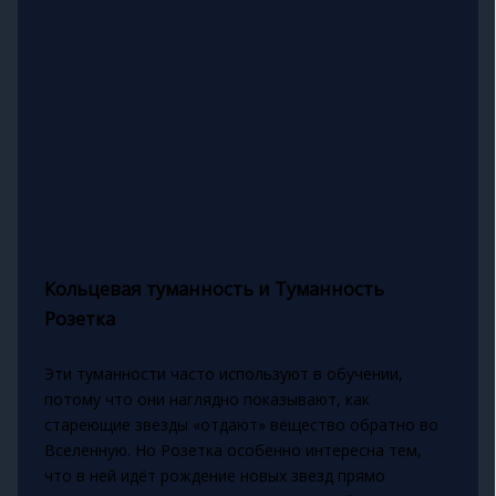
Кольцевая туманность и Туманность
Розетка
Эти туманности часто используют в обучении,
потому что они наглядно показывают, как
стареющие звезды «отдают» вещество обратно во
Вселенную. Но Розетка особенно интересна тем,
что в ней идёт рождение новых звезд прямо