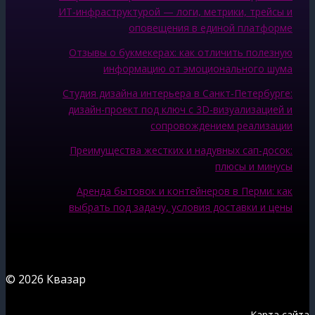
ИТ‑инфраструктурой — логи, метрики, трейсы и
оповещения в единой платформе
Отзывы о букмекерах: как отличить полезную
информацию от эмоционального шума
Студия дизайна интерьера в Санкт-Петербурге:
дизайн-проект под ключ с 3D-визуализацией и
сопровождением реализации
Преимущества жестких и надувных сап-досок:
плюсы и минусы
Аренда бытовок и контейнеров в Перми: как
выбрать под задачу, условия доставки и цены
© 2026 Квазар
Карта сайта