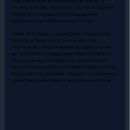
стартовала ракета с очередной партией из 28
спутников Starlink. Этот запуск стал частью миссии
Starlink-10.21, направленной на расширение
глобальной спутниковой интернет-сети.
Ранее, 26 октября, на космодроме Сичан в Китае
был осуществлён запуск ракеты-носителя
«Чанчжэн-3B», которая вывела на орбиту спутник
дистанционного зондирования Земли «Гаофэн-14-
02». Этот аппарат предназначен для получения
высокоточных изображений земной поверхности и
используется в различных отраслях — от сельского
хозяйства до мониторинга природных катастроф.