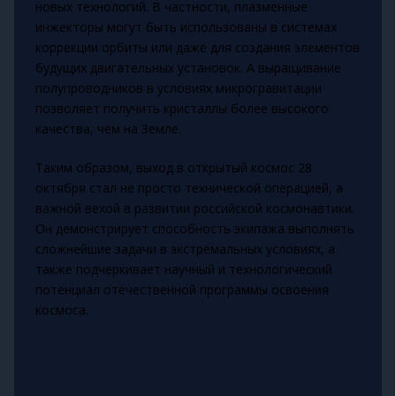
новых технологий. В частности, плазменные
инжекторы могут быть использованы в системах
коррекции орбиты или даже для создания элементов
будущих двигательных установок. А выращивание
полупроводников в условиях микрогравитации
позволяет получить кристаллы более высокого
качества, чем на Земле.
Таким образом, выход в открытый космос 28
октября стал не просто технической операцией, а
важной вехой в развитии российской космонавтики.
Он демонстрирует способность экипажа выполнять
сложнейшие задачи в экстремальных условиях, а
также подчеркивает научный и технологический
потенциал отечественной программы освоения
космоса.