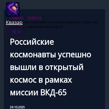
Перейти
к
содержимому
Главная
Новости
Квазар
Российские космонавты успешно вышли в открытый
космос в рамках миссии ВКД-65
Российские
космонавты успешно
вышли в открытый
космос в рамках
миссии ВКД-65
29.10.2025