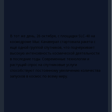
В тот же день, 26 октября, с площадки SLC-40 на
космодроме Мыс Канаверал стартовала ракета с
ещё одной группой спутников, что подчёркивает
высокую интенсивность космической деятельности
в последние годы. Современные технологии и
растущий спрос на спутниковые услуги
способствуют постоянному увеличению количества
запусков в космос по всему миру.