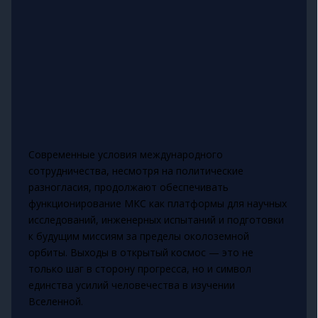
Современные условия международного
сотрудничества, несмотря на политические
разногласия, продолжают обеспечивать
функционирование МКС как платформы для научных
исследований, инженерных испытаний и подготовки
к будущим миссиям за пределы околоземной
орбиты. Выходы в открытый космос — это не
только шаг в сторону прогресса, но и символ
единства усилий человечества в изучении
Вселенной.