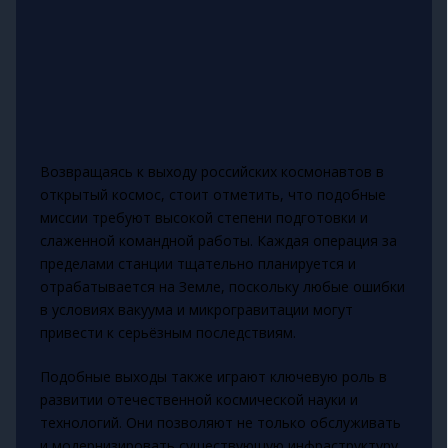
Возвращаясь к выходу российских космонавтов в
открытый космос, стоит отметить, что подобные
миссии требуют высокой степени подготовки и
слаженной командной работы. Каждая операция за
пределами станции тщательно планируется и
отрабатывается на Земле, поскольку любые ошибки
в условиях вакуума и микрогравитации могут
привести к серьёзным последствиям.
Подобные выходы также играют ключевую роль в
развитии отечественной космической науки и
технологий. Они позволяют не только обслуживать
и модернизировать существующую инфраструктуру,