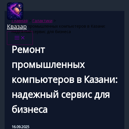
Перейти
к
содержимому
Главная
Галактики
Квазар
Ремонт промышленных компьютеров в Казани:
надежный сервис для бизнеса
Ремонт
промышленных
компьютеров в Казани:
надежный сервис для
бизнеса
16.09.2025