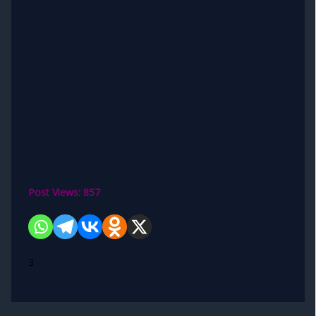
Post Views:
857
3