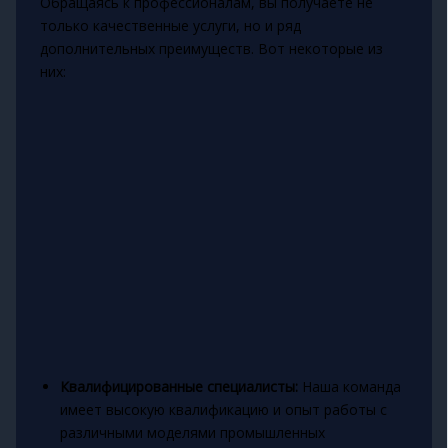
Обращаясь к профессионалам, вы получаете не
только качественные услуги, но и ряд
дополнительных преимуществ. Вот некоторые из
них:
Квалифицированные специалисты:
Наша команда
имеет высокую квалификацию и опыт работы с
различными моделями промышленных