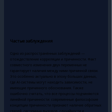
Частые заблуждения
Одно из распространённых заблуждений —
отождествление корреляции и причинности. Факт
совместного изменения двух переменных не
гарантирует наличия между ними причинной связи.
Это особенно актуально в эпоху больших данных,
где AI-системы могут находить зависимости, не
имеющие причинного обоснования. Также
ошибочно считать, что все процессы подчиняются
линейной причинности: современные философские
концепции причинности признают наличие обратных
связей, системных вызовов, случайности и