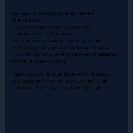
Примеры, иллюстрирующие применение
причинности:
- В биологии: мутация в гене вызывает
наследственное заболевание.
- В экономике: повышение ключевой ставки
центробанка приводит к замедлению инфляции.
- В экологии: промышленное загрязнение вызывает
потерю биоразнообразия.
Таким образом, принцип причинности примеры
предоставляет не как абстрактные идеи, а как
практические инструменты анализа реалий.