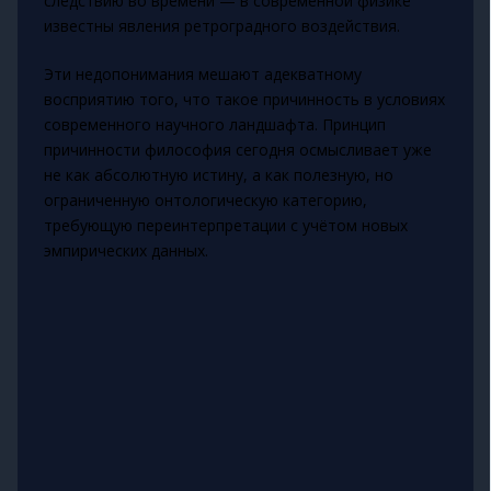
следствию во времени — в современной физике
известны явления ретроградного воздействия.
Эти недопонимания мешают адекватному
восприятию того, что такое причинность в условиях
современного научного ландшафта. Принцип
причинности философия сегодня осмысливает уже
не как абсолютную истину, а как полезную, но
ограниченную онтологическую категорию,
требующую переинтерпретации с учётом новых
эмпирических данных.