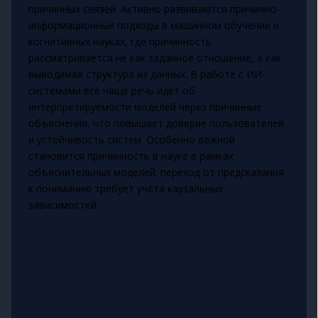
причинных связей. Активно развиваются причинно-
информационные подходы в машинном обучении и
когнитивных науках, где причинность
рассматривается не как заданное отношение, а как
выводимая структура из данных. В работе с ИИ-
системами всё чаще речь идёт об
интерпретируемости моделей через причинные
объяснения, что повышает доверие пользователей
и устойчивость систем. Особенно важной
становится причинность в науке в рамках
объяснительных моделей: переход от предсказания
к пониманию требует учёта каузальных
зависимостей.