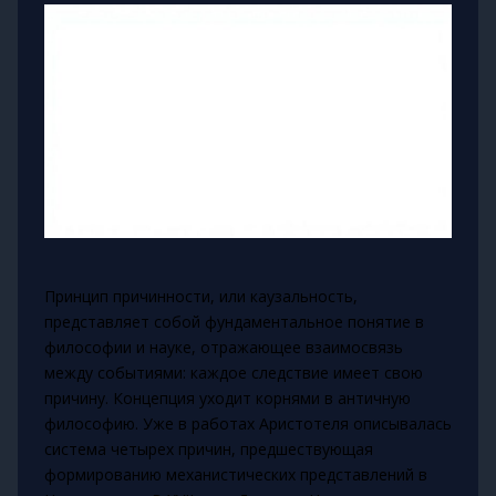
Принцип причинности, или каузальность,
представляет собой фундаментальное понятие в
философии и науке, отражающее взаимосвязь
между событиями: каждое следствие имеет свою
причину. Концепция уходит корнями в античную
философию. Уже в работах Аристотеля описывалась
система четырех причин, предшествующая
формированию механистических представлений в