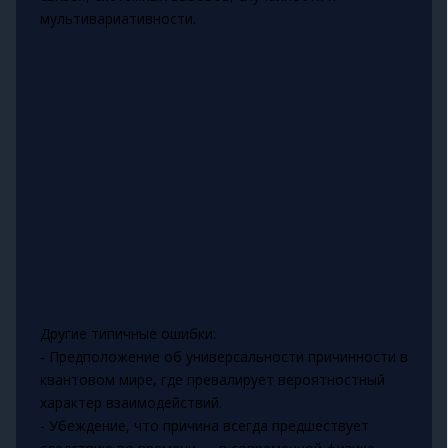
мультивариативности.
Другие типичные ошибки:
- Предположение об универсальности причинности в
квантовом мире, где превалирует вероятностный
характер взаимодействий.
- Убеждение, что причина всегда предшествует