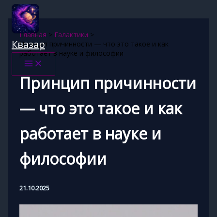
Перейти
к
содержимому
Главная
Галактики
Квазар
Принцип причинности — что это такое и как
работает в науке и философии
Принцип причинности
— что это такое и как
работает в науке и
философии
21.10.2025