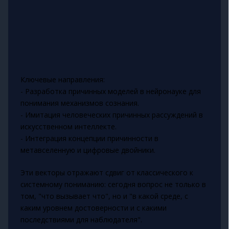
Ключевые направления:
- Разработка причинных моделей в нейронауке для
понимания механизмов сознания.
- Имитация человеческих причинных рассуждений в
искусственном интеллекте.
- Интеграция концепции причинности в
метавселенную и цифровые двойники.
Эти векторы отражают сдвиг от классического к
системному пониманию: сегодня вопрос не только в
том, "что вызывает что", но и "в какой среде, с
каким уровнем достоверности и с какими
последствиями для наблюдателя".