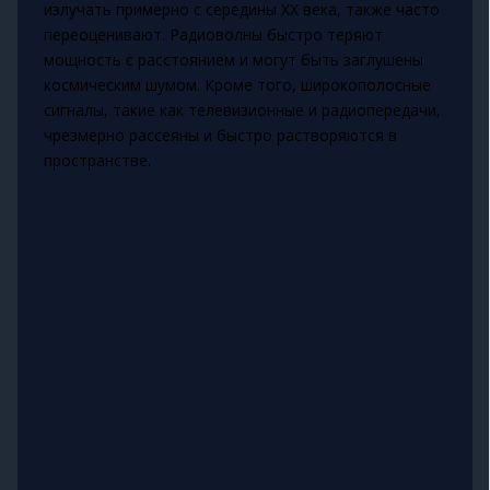
излучать примерно с середины XX века, также часто
переоценивают. Радиоволны быстро теряют
мощность с расстоянием и могут быть заглушены
космическим шумом. Кроме того, широкополосные
сигналы, такие как телевизионные и радиопередачи,
чрезмерно рассеяны и быстро растворяются в
пространстве.