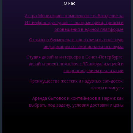
О нас
Астра Мониторинг: комплексное наблюдение за
ИТ‑инфраструктурой — логи, метрики, трейсы и
оповещения в единой платформе
Отзывы о букмекерах: как отличить полезную
информацию от эмоционального шума
Студия дизайна интерьера в Санкт-Петербурге:
дизайн-проект под ключ с 3D-визуализацией и
сопровождением реализации
Преимущества жестких и надувных сап-досок:
плюсы и минусы
Аренда бытовок и контейнеров в Перми: как
выбрать под задачу, условия доставки и цены