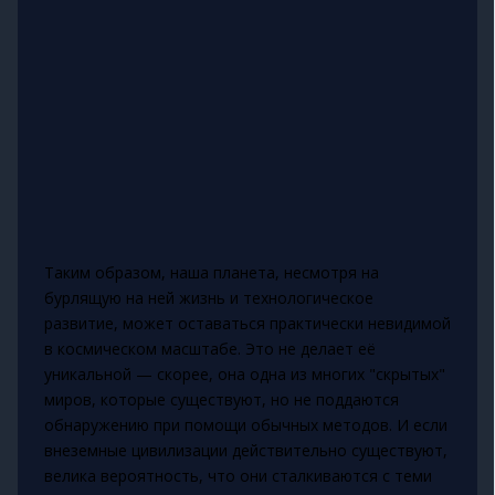
Таким образом, наша планета, несмотря на
бурлящую на ней жизнь и технологическое
развитие, может оставаться практически невидимой
в космическом масштабе. Это не делает её
уникальной — скорее, она одна из многих "скрытых"
миров, которые существуют, но не поддаются
обнаружению при помощи обычных методов. И если
внеземные цивилизации действительно существуют,
велика вероятность, что они сталкиваются с теми