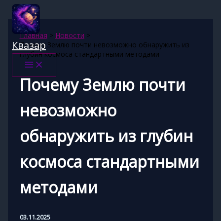
Перейти
к
содержимому
Главная
Новости
Квазар
Почему Землю почти невозможно обнаружить из
глубин космоса стандартными методами
Почему Землю почти
невозможно
обнаружить из глубин
космоса стандартными
методами
03.11.2025