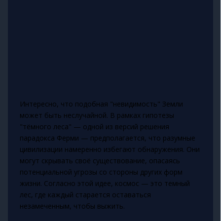
Интересно, что подобная "невидимость" Земли
может быть неслучайной. В рамках гипотезы
"тёмного леса" — одной из версий решения
парадокса Ферми — предполагается, что разумные
цивилизации намеренно избегают обнаружения. Они
могут скрывать своё существование, опасаясь
потенциальной угрозы со стороны других форм
жизни. Согласно этой идее, космос — это темный
лес, где каждый старается оставаться
незамеченным, чтобы выжить.