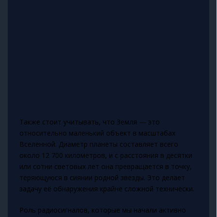
Также стоит учитывать, что Земля — это
относительно маленький объект в масштабах
Вселенной. Диаметр планеты составляет всего
около 12 700 километров, и с расстояния в десятки
или сотни световых лет она превращается в точку,
теряющуюся в сиянии родной звезды. Это делает
задачу её обнаружения крайне сложной технически.
Роль радиосигналов, которые мы начали активно