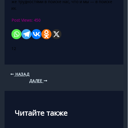
же трудностями в поиске нас, что и мы — в поиске
их.
Post Views:
450
12
НАЗАД
ДАЛЕЕ
Читайте также