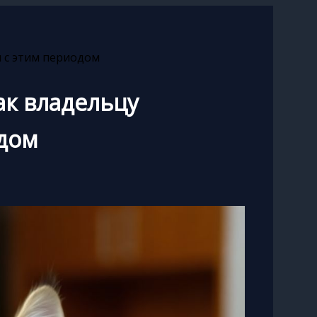
я с этим периодом
ак владельцу
одом