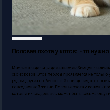
Половая охота у котов: что нужн
Многие владельцы домашних любимцев сталкива
своих котов. Этот период проявляется не только 
рядом других особенностей поведения, которые 
повседневной жизни. Половая охота у кошек - про
котов и их владельцев может быть весьма ощут