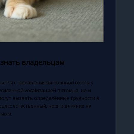
о знать владельцам
ются с проявлениями половой охоты у
усиленной vocalизацией питомца, но и
могут вызвать определённые трудности в
цесс естественный, но его влияние на
имым.