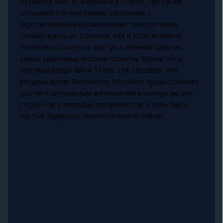
остаются МФТИ, Бауманка и СПбПУ, где также
открываются программы, связанные с
перспективными космическими технологиями.
Онлайн-курсы от Coursera, edX и Khan Academy
позволяют получить доступ к знаниям даже из
самых удалённых уголков планеты. Кроме того,
порталы вроде NASA STEM, ESA Education или
ресурсы вроде Roscosmos Education предоставляют
доступ к актуальным материалам и конкурсам для
студентов и молодых специалистов. Чтобы быть
частью будущего, нужно начинать сейчас.