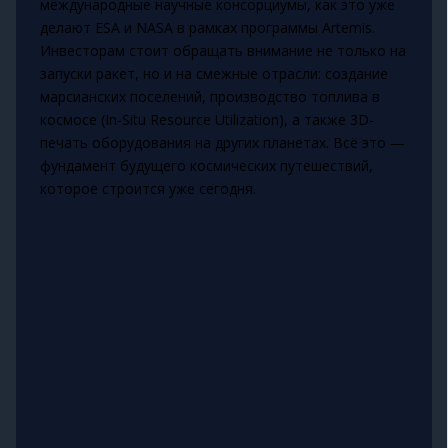
международные научные консорциумы, как это уже
делают ESA и NASA в рамках программы Artemis.
Инвесторам стоит обращать внимание не только на
запуски ракет, но и на смежные отрасли: создание
марсианских поселений, производство топлива в
космосе (In-Situ Resource Utilization), а также 3D-
печать оборудования на других планетах. Всё это —
фундамент будущего космических путешествий,
которое строится уже сегодня.