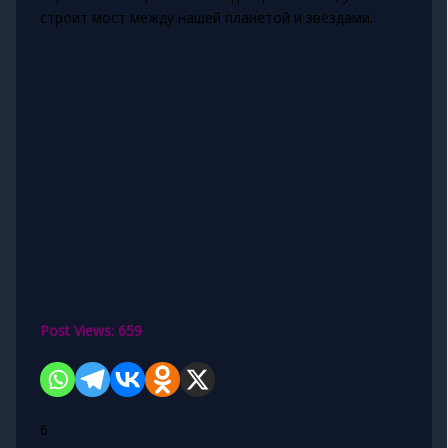
строит мост между нашей планетой и звёздами.
Post Views:
659
6