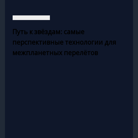
Путь к звёздам: самые
перспективные технологии для
межпланетных перелётов