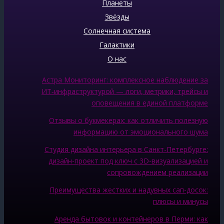
Планеты
Звёзды
Солнечная система
Галактики
О нас
Астра Мониторинг: комплексное наблюдение за
ИТ‑инфраструктурой — логи, метрики, трейсы и
оповещения в единой платформе
Отзывы о букмекерах: как отличить полезную
информацию от эмоционального шума
Студия дизайна интерьера в Санкт-Петербурге:
дизайн-проект под ключ с 3D-визуализацией и
сопровождением реализации
Преимущества жестких и надувных сап-досок:
плюсы и минусы
Аренда бытовок и контейнеров в Перми: как