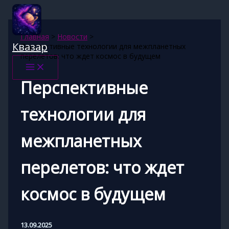
Перейти
к
содержимому
Главная
Новости
Квазар
Перспективные технологии для межпланетных
перелетов: что ждет космос в будущем
Перспективные
технологии для
межпланетных
перелетов: что ждет
космос в будущем
13.09.2025