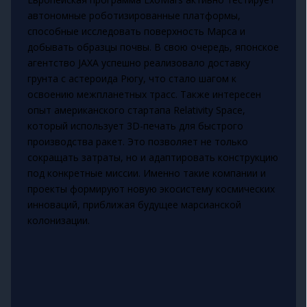
автономные роботизированные платформы,
способные исследовать поверхность Марса и
добывать образцы почвы. В свою очередь, японское
агентство JAXA успешно реализовало доставку
грунта с астероида Рюгу, что стало шагом к
освоению межпланетных трасс. Также интересен
опыт американского стартапа Relativity Space,
который использует 3D-печать для быстрого
производства ракет. Это позволяет не только
сокращать затраты, но и адаптировать конструкцию
под конкретные миссии. Именно такие компании и
проекты формируют новую экосистему космических
инноваций, приближая будущее марсианской
колонизации.