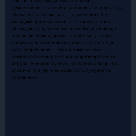
Specific Impulse Magnetoplasma Rocket)
демонстрирует потенциал ускоренных перелётов до
Марса всего за 3 месяца — в сравнении с 8-9
месяцами при химической тяге. Также активно
обсуждаются ядерные двигательные установки, в
том числе термоядерные, которые могут стать
прорывом для освоения глубокого космоса. Ещё
одно направление — автономные системы
жизнеобеспечения, включая биорегенеративные
модули, переработку воды, кислорода и пищи. Это
критично при длительных миссиях, где ресурсы
ограничены.