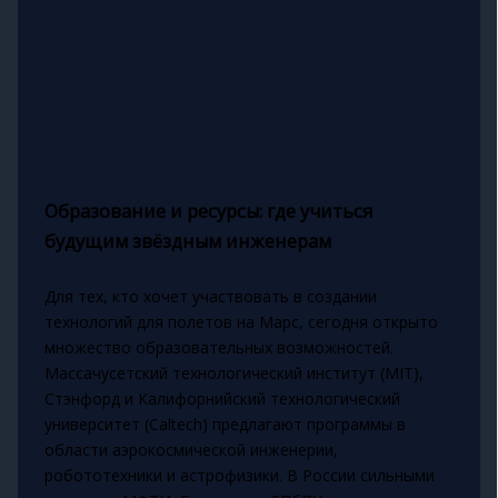
Образование и ресурсы: где учиться
будущим звёздным инженерам
Для тех, кто хочет участвовать в создании
технологий для полетов на Марс, сегодня открыто
множество образовательных возможностей.
Массачусетский технологический институт (MIT),
Стэнфорд и Калифорнийский технологический
университет (Caltech) предлагают программы в
области аэрокосмической инженерии,
робототехники и астрофизики. В России сильными