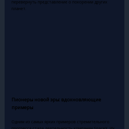
перевернуть представление о покорении других
планет.
Пионеры новой эры: вдохновляющие
примеры
Одним из самых ярких примеров стремительного
прогресса стала деятельность компании SpaceX. Их