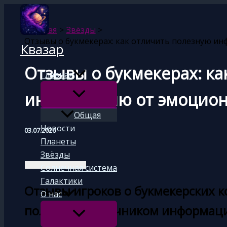
Перейти
к
Главная
Звёзды
содержимому
Отзывы о букмекерах: как отличить полезную и
Квазар
Отзывы о букмекерах: ка
Главная
информацию от эмоцион
Общая
Новости
03.07.2026
Планеты
Звёзды
Солнечная система
Галактики
Отзывы игроков о букмекерских к
О нас
полезным источником информации