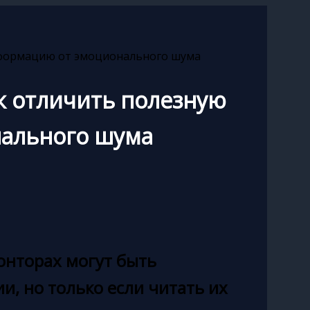
нформацию от эмоционального шума
к отличить полезную
ального шума
онторах могут быть
, но только если читать их