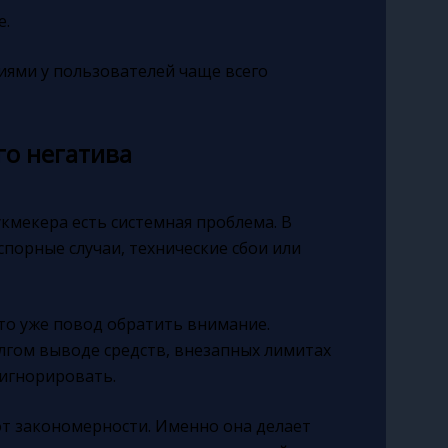
е.
иями у пользователей чаще всего
о негатива
укмекера есть системная проблема. В
порные случаи, технические сбои или
это уже повод обратить внимание.
лгом выводе средств, внезапных лимитах
 игнорировать.
т закономерности. Именно она делает