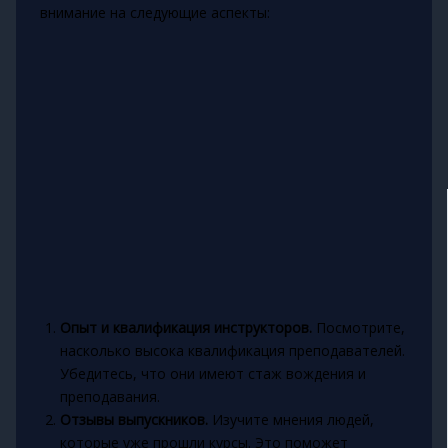
внимание на следующие аспекты:
Опыт и квалификация инструкторов.
Посмотрите,
насколько высока квалификация преподавателей.
Убедитесь, что они имеют стаж вождения и
преподавания.
Отзывы выпускников.
Изучите мнения людей,
которые уже прошли курсы. Это поможет