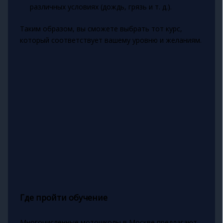
различных условиях (дождь, грязь и т. д.).
Таким образом, вы сможете выбрать тот курс,
который соответствует вашему уровню и желаниям.
Где пройти обучение
Многочисленные мотошколы в Москве предлагают