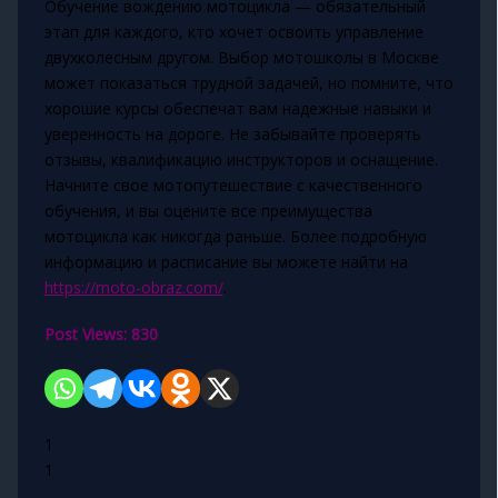
Обучение вождению мотоцикла — обязательный
этап для каждого, кто хочет освоить управление
двухколесным другом. Выбор мотошколы в Москве
может показаться трудной задачей, но помните, что
хорошие курсы обеспечат вам надежные навыки и
уверенность на дороге. Не забывайте проверять
отзывы, квалификацию инструкторов и оснащение.
Начните свое мотопутешествие с качественного
обучения, и вы оцените все преимущества
мотоцикла как никогда раньше. Более подробную
информацию и расписание вы можете найти на
https://moto-obraz.com/
.
Post Views:
830
1
1