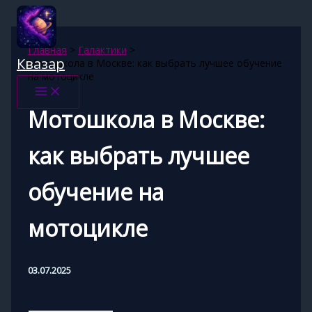
Перейти
к
содержимому
Главная
Галактики
Квазар
Мотошкола в Москве: как выбрать лучшее обучение
на мотоцикле
Мотошкола в Москве:
как выбрать лучшее
обучение на
мотоцикле
03.07.2025