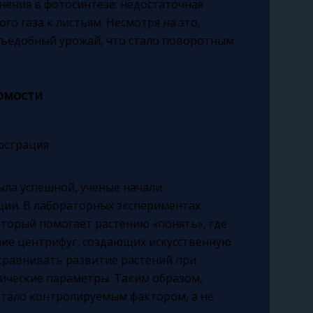
ения в фотосинтезе: недостаточная
го газа к листьям. Несмотря на это,
 съедобный урожай, что стало поворотным
омости
ыла успешной, учёные начали
ции. В лабораторных экспериментах
торый помогает растению «понять», где
ание центрифуг, создающих искусственную
 сравнивать развитие растений при
тические параметры. Таким образом,
стало контролируемым фактором, а не