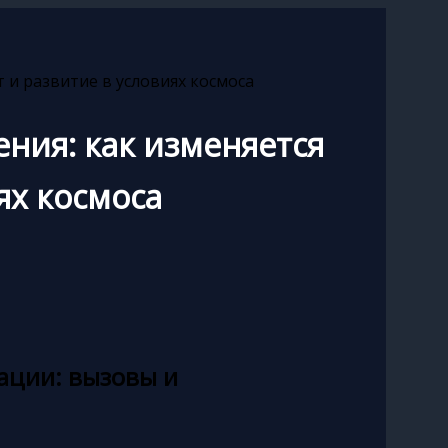
 и развитие в условиях космоса
ния: как изменяется
ях космоса
ации: вызовы и