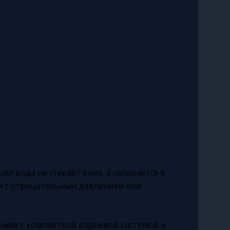
ии вода не стекает вниз, а собирается в
я с отрицательным давлением или
ниям с компактной корневой системой и