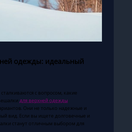
хней одежды: идеальный
сталкиваются с вопросом, какие
 вешалки
для верхней одежды
ариантов. Они не только надежные и
ый вид. Если вы ищете долговечные и
алки станут отличным выбором для