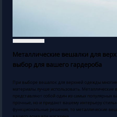
Металлические вешалки для вер
выбор для вашего гардероба
При выборе вешалок для верхней одежды многие 
материалы лучше использовать. Металлические
представляют собой один из самых популярных в
прочные, но и придают вашему интерьеру стильн
функциональные решения, то металлические веш
вашего дома или магазина.