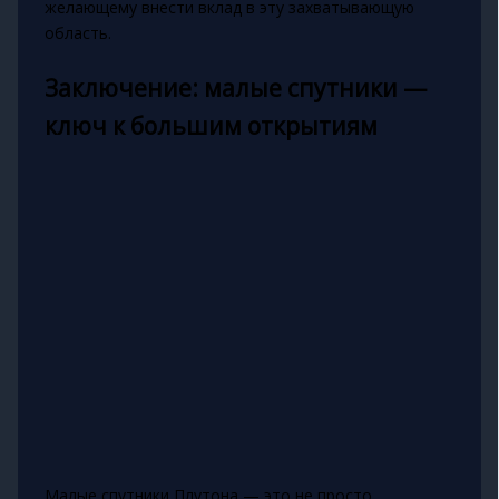
желающему внести вклад в эту захватывающую
область.
Заключение: малые спутники —
ключ к большим открытиям
Малые спутники Плутона — это не просто