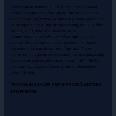
Несмотря на значительный прогресс, потенциал
исследования малых спутников Плутона далек от
исчерпания. Современные проекты, такие как миссии
по возвращению к Плутону (например, концепт Pluto
Orbiter), предполагают возможность
продолжительных наблюдений из орбиты, что
откроет новые горизонты в изучении не только
спутников, но и всей системы Плутона. Также
вероятно, что развитие наземной оптики (например,
телескопов следующего поколения — ELT, GMT)
позволит проводить более точные наблюдения
даже с Земли.
Рекомендации для научного сообщества и
энтузиастов