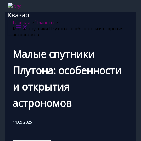
Перейти
к
Квазар
содержимому
Главная
Планеты
Малые спутники Плутона: особенности и открытия
астрономов
Малые спутники
Плутона: особенности
и открытия
астрономов
11.05.2025