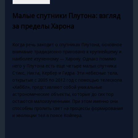
Малые спутники Плутона: взгляд
за пределы Харона
Когда речь заходит о спутниках Плутона, основное
внимание традиционно приковано к крупнейшему и
наиболее изученному — Харону. Однако помимо
него у Плутона есть еще четыре малых спутника:
Стикс, Никта, Кербер и Гидра. Эти небесные тела,
открытые с 2005 по 2012 год с помощью телескопа
«Хаббл», представляют собой уникальные
астрономические объекты, которые до сих пор
остаются малоизученными. При этом именно они
способны пролить свет на процессы формирования
и эволюции тел в поясе Койпера.