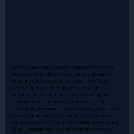
Для профессионалов важно сосредоточиться на
углублённом анализе уже полученных данных и
создании новых моделей, которые могут быть
верифицированы при будущих миссиях. Для
энтузиастов и студентов открываются широкие
возможности в области изучения малых тел
Солнечной системы: от участия в краудсорсинговых
проектах (например, Zooniverse) до прохождения
онлайн-курсов от NASA и ESA по теме планетарной
науки. Современные ресурсы позволяют любому