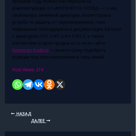
прошлом году полностью перешли на
комплектующие от «ФОРЭНЕРГО-ТРЕЙД» — у них
свой выпуск линейной арматуры, изоляторов и
устройств защиты от перенапряжения, плюс
нормальная техподдержка и документация. Каталог
с арматурой ЛЭП, СИП-2/4 и СИП-3, а также
контактами отдела продаж есть на их сайте:
forenergo-trade.ru
— можно сразу подобрать
позиции под свои напряжения и типы линий.
Post Views:
214
НАЗАД
ДАЛЕЕ