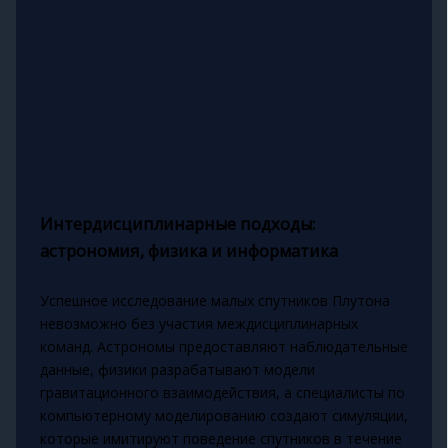
Интердисциплинарные подходы:
астрономия, физика и информатика
Успешное исследование малых спутников Плутона
невозможно без участия междисциплинарных
команд. Астрономы предоставляют наблюдательные
данные, физики разрабатывают модели
гравитационного взаимодействия, а специалисты по
компьютерному моделированию создают симуляции,
которые имитируют поведение спутников в течение