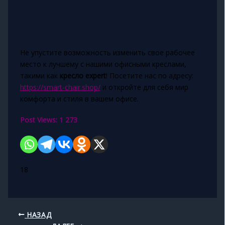
Не упустите возможность изменить свое рабочее
место к лучшему с нашими офисными креслами,
такими как
кресло expert
! Посетите нас по адресу:
https://smart-chair.shop/
и откройте для себя мир
комфорта и стиля в вашем офисе.
Post Views:
1 273
18
НАЗАД