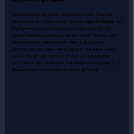
При покупке в интернет-магазине Smart Chair вы
получаете не только качественное
кресло expert
, но
и уверенность в надежности вашей покупки. Мы
предоставляем гарантию на все наши товары, что
обеспечивает вам спокойствие. А быстрая и
аккуратная доставка гарантирует, что ваше новое
кресло будет доставлено в срок и в идеальном
состоянии. Мы понимаем, как важен этот момент, и
внимательно относимся ко всем деталям.