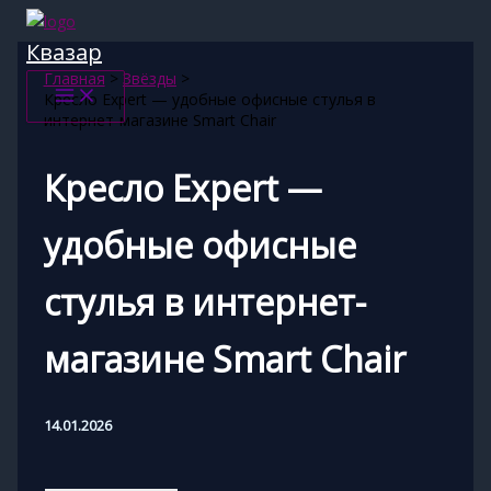
Перейти
к
Квазар
содержимому
Главная
Звёзды
Кресло Expert — удобные офисные стулья в
интернет-магазине Smart Chair
Кресло Expert —
удобные офисные
стулья в интернет-
магазине Smart Chair
14.01.2026