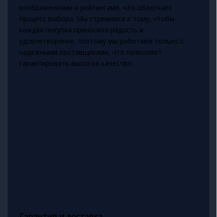
изображениями и рейтингами, что облегчает
процесс выбора. Мы стремимся к тому, чтобы
каждая покупка приносила радость и
удовлетворение, поэтому мы работаем только с
надежными поставщиками, что позволяет
гарантировать высокое качество.
Гарантия и доставка