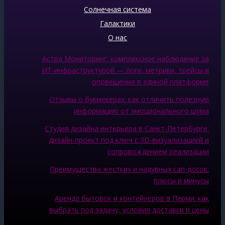
Солнечная система
Галактики
О нас
Астра Мониторинг: комплексное наблюдение за
ИТ‑инфраструктурой — логи, метрики, трейсы и
оповещения в единой платформе
Отзывы о букмекерах: как отличить полезную
информацию от эмоционального шума
Студия дизайна интерьера в Санкт-Петербурге:
дизайн-проект под ключ с 3D-визуализацией и
сопровождением реализации
Преимущества жестких и надувных сап-досок:
плюсы и минусы
Аренда бытовок и контейнеров в Перми: как
выбрать под задачу, условия доставки и цены