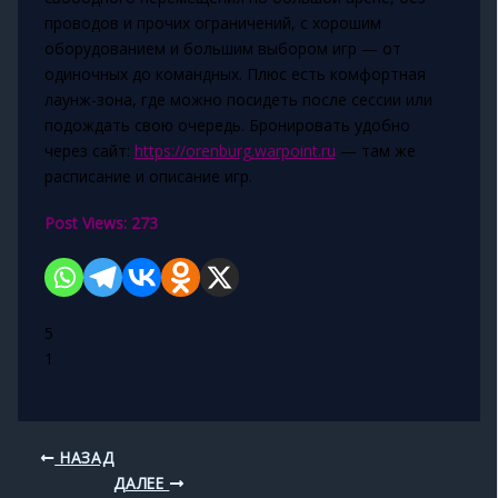
проводов и прочих ограничений, с хорошим
оборудованием и большим выбором игр — от
одиночных до командных. Плюс есть комфортная
лаунж-зона, где можно посидеть после сессии или
подождать свою очередь. Бронировать удобно
через сайт:
https://orenburg.warpoint.ru
— там же
расписание и описание игр.
Post Views:
273
5
1
НАЗАД
ДАЛЕЕ