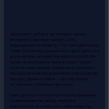
«Люси» несёт на борту три основных научных
инструмента: цветовую камеру L’LORRI,
инфракрасный спектрометр L’TES и цветовой маппер
L’Ralph. Все они уже доказали свою эффективность в
других миссиях, включая New Horizons и OSIRIS-REx.
Однако их интеграция в одном аппарате требует
сложной синхронизации. Ошибки могут возникнуть
при переключении между режимами работы или при
передаче данных на Землю — поэтому каждая
система имеет резервные протоколы.
Совет для тех, кто интересуется проектированием
космических миссий: всегда планируйте
избыточность. Если один канал связи выйдет из