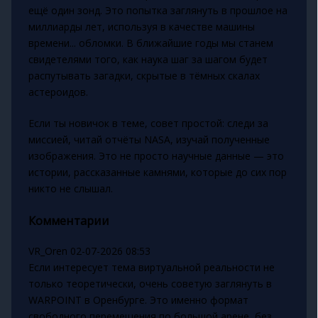
ещё один зонд. Это попытка заглянуть в прошлое на
миллиарды лет, используя в качестве машины
времени... обломки. В ближайшие годы мы станем
свидетелями того, как наука шаг за шагом будет
распутывать загадки, скрытые в тёмных скалах
астероидов.
Если ты новичок в теме, совет простой: следи за
миссией, читай отчёты NASA, изучай полученные
изображения. Это не просто научные данные — это
истории, рассказанные камнями, которые до сих пор
никто не слышал.
Комментарии
VR_Oren
02-07-2026 08:53
Если интересует тема виртуальной реальности не
только теоретически, очень советую заглянуть в
WARPOINT в Оренбурге. Это именно формат
свободного перемещения по большой арене, без