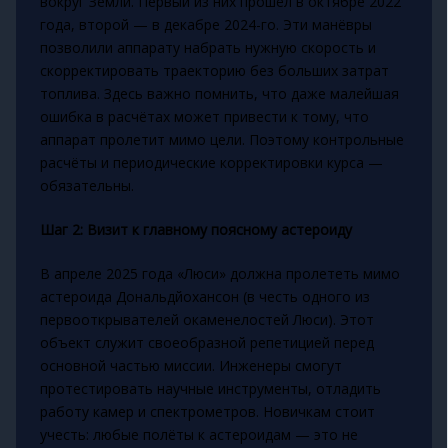
вокруг Земли. Первый из них прошёл в октябре 2022
года, второй — в декабре 2024-го. Эти манёвры
позволили аппарату набрать нужную скорость и
скорректировать траекторию без больших затрат
топлива. Здесь важно помнить, что даже малейшая
ошибка в расчётах может привести к тому, что
аппарат пролетит мимо цели. Поэтому контрольные
расчёты и периодические корректировки курса —
обязательны.
Шаг 2: Визит к главному поясному астероиду
В апреле 2025 года «Люси» должна пролететь мимо
астероида Дональдйохансон (в честь одного из
первооткрывателей окаменелостей Люси). Этот
объект служит своеобразной репетицией перед
основной частью миссии. Инженеры смогут
протестировать научные инструменты, отладить
работу камер и спектрометров. Новичкам стоит
учесть: любые полёты к астероидам — это не