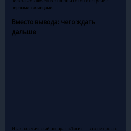
несколько ключевых этапов и готов к встрече с
первыми троянцами.
Вместо вывода: чего ждать
дальше
Итак, космический аппарат «Люси» — это не просто