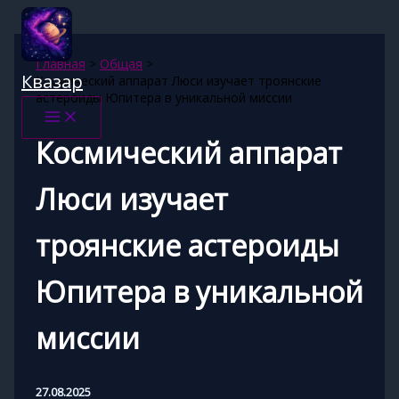
Перейти
к
содержимому
Главная
Общая
Квазар
Космический аппарат Люси изучает троянские
астероиды Юпитера в уникальной миссии
Космический аппарат
Люси изучает
троянские астероиды
Юпитера в уникальной
миссии
27.08.2025