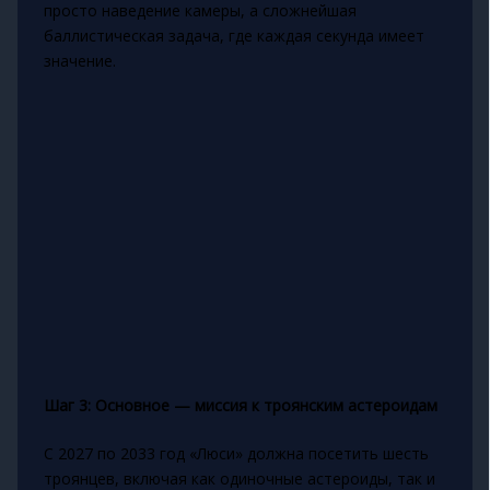
просто наведение камеры, а сложнейшая
баллистическая задача, где каждая секунда имеет
значение.
Шаг 3: Основное — миссия к троянским астероидам
С 2027 по 2033 год «Люси» должна посетить шесть
троянцев, включая как одиночные астероиды, так и