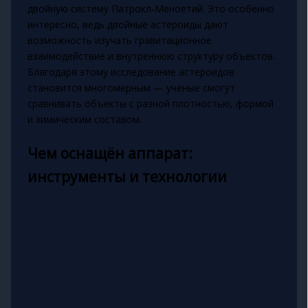
двойную систему Патрокл-Меноетий. Это особенно
интересно, ведь двойные астероиды дают
возможность изучать гравитационное
взаимодействие и внутреннюю структуру объектов.
Благодаря этому исследование астероидов
становится многомерным — учёные смогут
сравнивать объекты с разной плотностью, формой
и химическим составом.
Чем оснащён аппарат:
инструменты и технологии