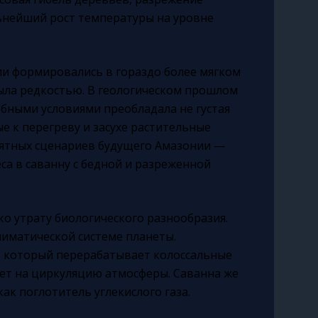
льнейший рост температуры на уровне
и формировались в гораздо более мягком
была редкостью. В геологическом прошлом
добными условиями преобладала не густая
ые к перегреву и засухе растительные
оятных сценариев будущего Амазонии —
са в саванну с бедной и разреженной
ко утрату биологического разнообразия.
лиматической системе планеты.
, который перерабатывает колоссальные
яет на циркуляцию атмосферы. Саванна же
как поглотитель углекислого газа.