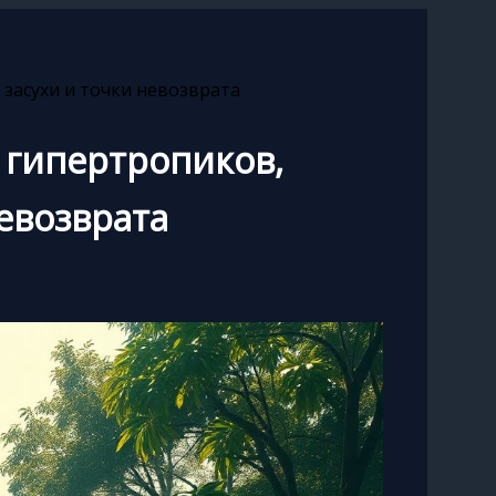
 засухи и точки невозврата
 гипертропиков,
невозврата