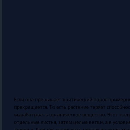
Если она превышает критический порог примерно 
прекращается. То есть растение теряет способно
вырабатывать органическое вещество. Этот «те
отдельные листья, затем целые ветви, а в услови
деревья. Дальше запускается цепная реакция: ма