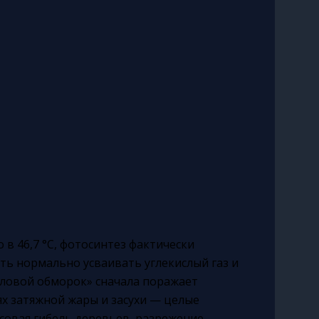
в 46,7 °C, фотосинтез фактически
сть нормально усваивать углекислый газ и
пловой обморок» сначала поражает
ях затяжной жары и засухи — целые
ссовая гибель деревьев, разрежение