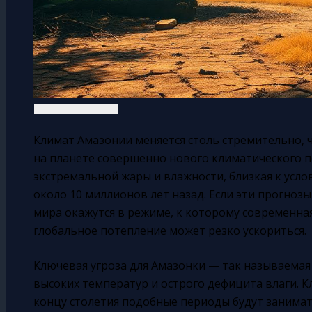
Климат Амазонии меняется столь стремительно, ч
на планете совершенно нового климатического п
экстремальной жары и влажности, близкая к усло
около 10 миллионов лет назад. Если эти прогнозы
мира окажутся в режиме, к которому современная
глобальное потепление может резко ускориться.
Ключевая угроза для Амазонки — так называемая
высоких температур и острого дефицита влаги. 
концу столетия подобные периоды будут занимать 