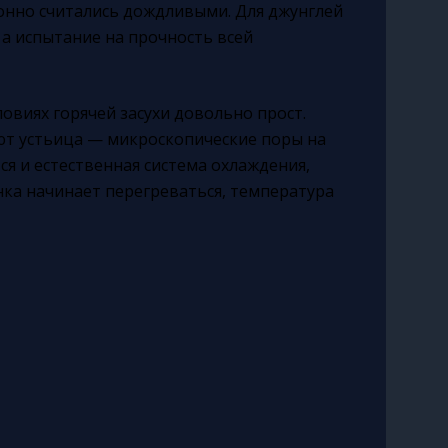
ионно считались дождливыми. Для джунглей
 а испытание на прочность всей
овиях горячей засухи довольно прост.
ют устьица — микроскопические поры на
ся и естественная система охлаждения,
нка начинает перегреваться, температура