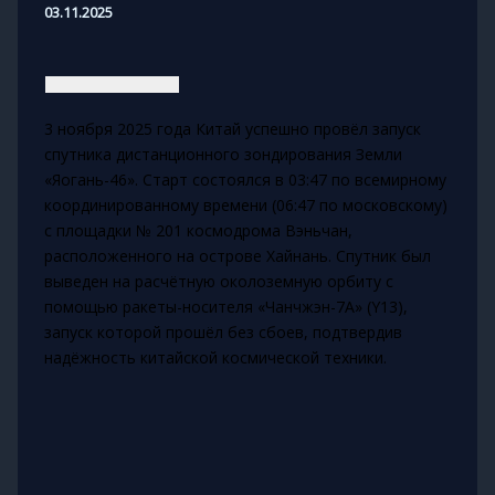
03.11.2025
3 ноября 2025 года Китай успешно провёл запуск
спутника дистанционного зондирования Земли
«Яогань-46». Старт состоялся в 03:47 по всемирному
координированному времени (06:47 по московскому)
с площадки № 201 космодрома Вэньчан,
расположенного на острове Хайнань. Спутник был
выведен на расчётную околоземную орбиту с
помощью ракеты-носителя «Чанчжэн-7А» (Y13),
запуск которой прошёл без сбоев, подтвердив
надёжность китайской космической техники.