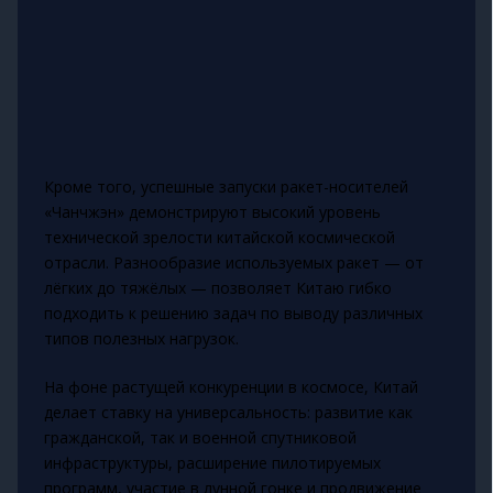
Кроме того, успешные запуски ракет-носителей
«Чанчжэн» демонстрируют высокий уровень
технической зрелости китайской космической
отрасли. Разнообразие используемых ракет — от
лёгких до тяжёлых — позволяет Китаю гибко
подходить к решению задач по выводу различных
типов полезных нагрузок.
На фоне растущей конкуренции в космосе, Китай
делает ставку на универсальность: развитие как
гражданской, так и военной спутниковой
инфраструктуры, расширение пилотируемых
программ, участие в лунной гонке и продвижение