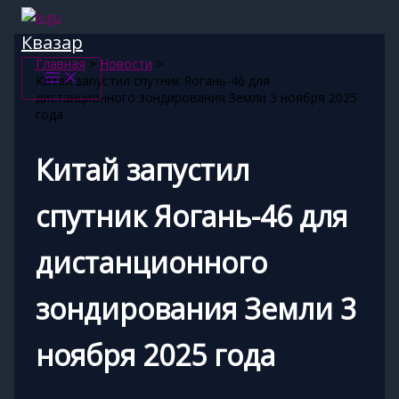
Перейти
к
Квазар
содержимому
Главная
Новости
Китай запустил спутник Яогань-46 для
дистанционного зондирования Земли 3 ноября 2025
года
Китай запустил
спутник Яогань-46 для
дистанционного
зондирования Земли 3
ноября 2025 года