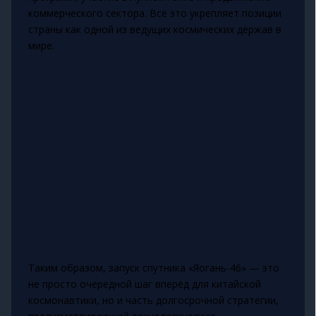
коммерческого сектора. Всё это укрепляет позиции
страны как одной из ведущих космических держав в
мире.
Таким образом, запуск спутника «Яогань-46» — это
не просто очередной шаг вперёд для китайской
космонавтики, но и часть долгосрочной стратегии,