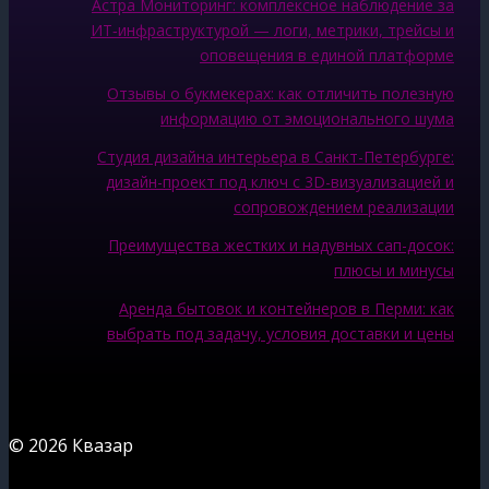
Астра Мониторинг: комплексное наблюдение за
ИТ‑инфраструктурой — логи, метрики, трейсы и
оповещения в единой платформе
Отзывы о букмекерах: как отличить полезную
информацию от эмоционального шума
Студия дизайна интерьера в Санкт-Петербурге:
дизайн-проект под ключ с 3D-визуализацией и
сопровождением реализации
Преимущества жестких и надувных сап-досок:
плюсы и минусы
Аренда бытовок и контейнеров в Перми: как
выбрать под задачу, условия доставки и цены
© 2026 Квазар