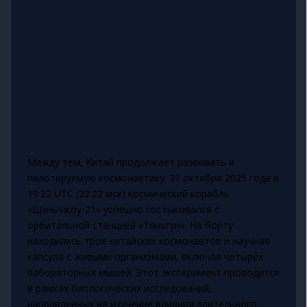
Между тем, Китай продолжает развивать и
пилотируемую космонавтику. 31 октября 2025 года в
19:22 UTC (22:22 мск) космический корабль
«Шэньчжоу-21» успешно состыковался с
орбитальной станцией «Тяньгун». На борту
находились трое китайских космонавтов и научная
капсула с живыми организмами, включая четырёх
лабораторных мышей. Этот эксперимент проводится
в рамках биологических исследований,
направленных на изучение влияния длительного