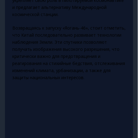
укрепляет свою роль в пилотируемой космонавтике
и предлагает альтернативу Международной
космической станции.
Возвращаясь к запуску «Яогань-46», стоит отметить,
что Китай последовательно развивает технологии
наблюдения Земли. Эти спутники позволяют
получать изображения высокого разрешения, что
критически важно для предотвращения и
реагирования на стихийные бедствия, отслеживания
изменений климата, урбанизации, а также для
защиты национальных интересов.