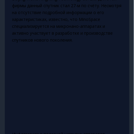
фирмы данный спутник стал 27-м по счёту. Несмотря
на отсутствие подробной информации о его
характеристиках, известно, что MinoSpace
специализируется на микронано-аппаратах и
активно участвует в разработке и производстве
спутников нового поколения.