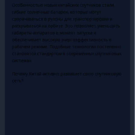
Особенностью новых китайских спутников стали
гибкие солнечные батареи, которые могут
сворачиваться в рулоны для транспортировки и
раскрываться на орбите. Это позволяет уменьшить
габариты аппаратов в момент запуска и
обеспечивает высокую энергоэффективность в
рабочем режиме. Подобные технологии постепенно
становятся стандартом в современных спутниковых
системах.
Почему Китай активно развивает свою спутниковую
сеть?