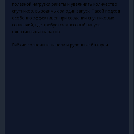
полезной нагрузки ракеты и увеличить количество
спутников, выводимых за один запуск. Такой подход
особенно эффективен при создании спутниковых
созвездий, где требуется массовый запуск
однотипных аппаратов.
Гибкие солнечные панели и рулонные батареи