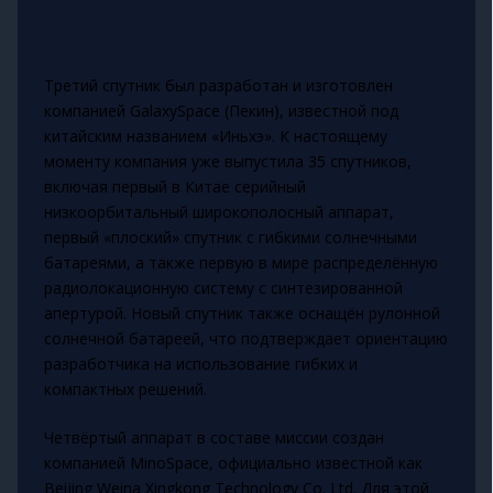
Третий спутник был разработан и изготовлен
компанией GalaxySpace (Пекин), известной под
китайским названием «Иньхэ». К настоящему
моменту компания уже выпустила 35 спутников,
включая первый в Китае серийный
низкоорбитальный широкополосный аппарат,
первый «плоский» спутник с гибкими солнечными
батареями, а также первую в мире распределённую
радиолокационную систему с синтезированной
апертурой. Новый спутник также оснащён рулонной
солнечной батареей, что подтверждает ориентацию
разработчика на использование гибких и
компактных решений.
Четвёртый аппарат в составе миссии создан
компанией MinoSpace, официально известной как
Beijing Weina Xingkong Technology Co. Ltd. Для этой