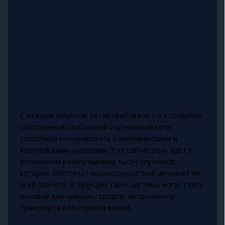
С каждым запуском Китай приближается к созданию
собственной глобальной спутниковой сети,
способной конкурировать с американскими и
европейскими аналогами. Уже сейчас речь идёт о
возможном развертывании тысяч спутников,
которые обеспечат высокоскоростной интернет по
всей планете. В будущем такие системы могут стать
основой для «умных» городов, автономного
транспорта и Интернета вещей.