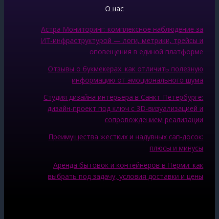
О нас
Астра Мониторинг: комплексное наблюдение за
ИТ‑инфраструктурой — логи, метрики, трейсы и
оповещения в единой платформе
Отзывы о букмекерах: как отличить полезную
информацию от эмоционального шума
Студия дизайна интерьера в Санкт-Петербурге:
дизайн-проект под ключ с 3D-визуализацией и
сопровождением реализации
Преимущества жестких и надувных сап-досок:
плюсы и минусы
Аренда бытовок и контейнеров в Перми: как
выбрать под задачу, условия доставки и цены