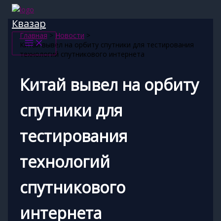
Перейти
к
Квазар
содержимому
Главная
Новости
Китай вывел на орбиту спутники для тестирования
технологий спутникового интернета
Китай вывел на орбиту
спутники для
тестирования
технологий
спутникового
интернета