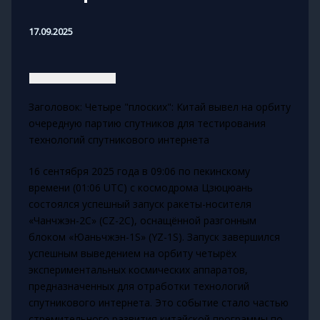
17.09.2025
Заголовок: Четыре "плоских": Китай вывел на орбиту
очередную партию спутников для тестирования
технологий спутникового интернета
16 сентября 2025 года в 09:06 по пекинскому
времени (01:06 UTC) с космодрома Цзюцюань
состоялся успешный запуск ракеты-носителя
«Чанчжэн-2C» (CZ-2C), оснащённой разгонным
блоком «Юаньчжэн-1S» (YZ-1S). Запуск завершился
успешным выведением на орбиту четырёх
экспериментальных космических аппаратов,
предназначенных для отработки технологий
спутникового интернета. Это событие стало частью
стремительного развития китайской программы по