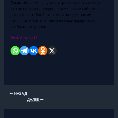
Таким образом, запуск четырёх новых спутников —
это не просто очередное космическое событие, а
часть масштабной стратегии по цифровому
суверенитету и технологическому лидерству на
глобальном уровне.
Post Views:
413
3
1
НАЗАД
ДАЛЕЕ