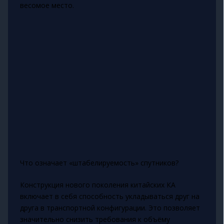
весомое место.
Что означает «штабелируемость» спутников?
Конструкция нового поколения китайских КА
включает в себя способность укладываться друг на
друга в транспортной конфигурации. Это позволяет
значительно снизить требования к объёму