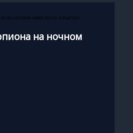
на на ночном небе легко и быстро
рпиона на ночном