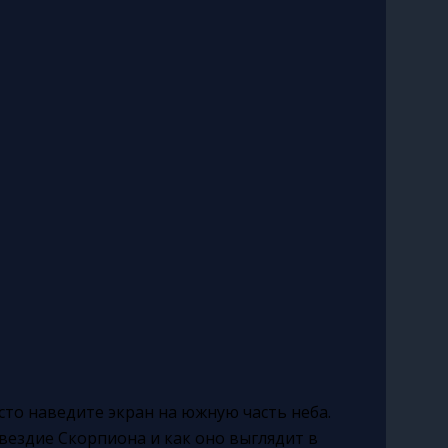
сто наведите экран на южную часть неба.
вездие Скорпиона и как оно выглядит в