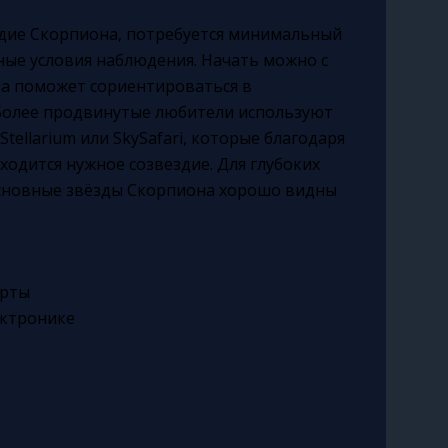
ездие Скорпиона, потребуется минимальный
ые условия наблюдения. Начать можно с
та поможет сориентироваться в
 Более продвинутые любители используют
Stellarium или SkySafari, которые благодаря
аходится нужное созвездие. Для глубоких
основные звёзды Скорпиона хорошо видны
арты
ектронике