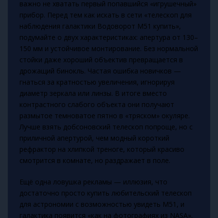
важно не хватать первый попавшийся «игрушечный»
прибор. Перед тем как искать в сети «телескоп для
наблюдения галактики Водоворот M51 купить»,
подумайте о двух характеристиках: апертура от 130–
150 мм и устойчивое монтирование. Без нормальной
стойки даже хороший объектив превращается в
дрожащий бинокль. Частая ошибка новичков —
гнаться за кратностью увеличения, игнорируя
диаметр зеркала или линзы. В итоге вместо
контрастного слабого объекта они получают
размытое темноватое пятно в «тряском» окуляре.
Лучше взять добсоновский телескоп попроще, но с
приличной апертурой, чем модный короткий
рефрактор на хлипкой треноге, который красиво
смотрится в комнате, но раздражает в поле.
Ещё одна ловушка рекламы — иллюзия, что
достаточно просто купить любительский телескоп
для астрономии с возможностью увидеть M51, и
галактика появится «как на фотографиях из NASA».