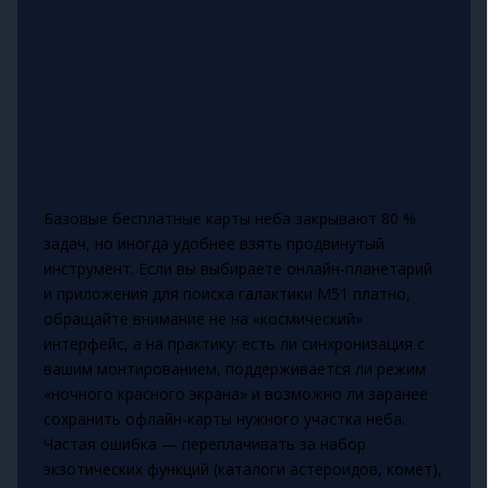
Базовые бесплатные карты неба закрывают 80 %
задач, но иногда удобнее взять продвинутый
инструмент. Если вы выбираете онлайн-планетарий
и приложения для поиска галактики М51 платно,
обращайте внимание не на «космический»
интерфейс, а на практику: есть ли синхронизация с
вашим монтированием, поддерживается ли режим
«ночного красного экрана» и возможно ли заранее
сохранить офлайн-карты нужного участка неба.
Частая ошибка — переплачивать за набор
экзотических функций (каталоги астероидов, комет),