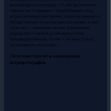
фотоаппарата и неплохого 150–200-мм телескопа.
Новички часто начинают с покупки камеры «под
астро», игнорируя монтировку, и разочаровываются:
звёзды получаются вытянутыми дорожками, а сама
галактика — смазанным пятном. Аналитичный
подход прост: сначала устойчивый и точно
наводящийся монтаж, потом — оптика и только
затем камера и аксессуары.
Типичные просчёты начинающих
астрофотографов