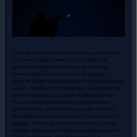
Когда вы приехали на тёмное место и дали глазам
15–20 минут адаптироваться, действуйте по
жёсткой последовательности, а не хаотично.
Сначала найдите ковш Большой Медведицы
целиком, затем сфокусируйтесь на последней звезде
ручки — Алкаид. От неё в окуляре с широким полем
зрения смещайтесь в сторону созвездия Гончих
Псов, отслеживая узнаваемые треугольники и
цепочки звёзд. Новички часто прыгают слишком
большими шагами, резко меняют направление, и
маршрут сбивается. Этого легко избежать, если
заранее, дома, отрепетировать «звёздный хоп» по