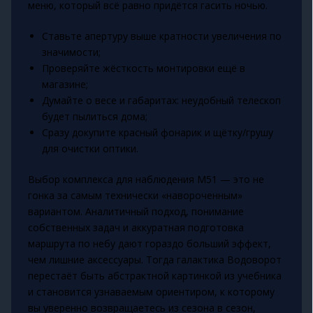
меню, который всё равно придётся гасить ночью.
Ставьте апертуру выше кратности увеличения по
значимости;
Проверяйте жёсткость монтировки ещё в
магазине;
Думайте о весе и габаритах: неудобный телескоп
будет пылиться дома;
Сразу докупите красный фонарик и щётку/грушу
для очистки оптики.
Выбор комплекса для наблюдения M51 — это не
гонка за самым технически «навороченным»
вариантом. Аналитичный подход, понимание
собственных задач и аккуратная подготовка
маршрута по небу дают гораздо больший эффект,
чем лишние аксессуары. Тогда галактика Водоворот
перестаёт быть абстрактной картинкой из учебника
и становится узнаваемым ориентиром, к которому
вы уверенно возвращаетесь из сезона в сезон,