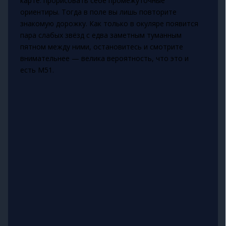
карте: прорисовать себе промежуточные
ориентиры. Тогда в поле вы лишь повторите
знакомую дорожку. Как только в окуляре появится
пара слабых звёзд с едва заметным туманным
пятном между ними, остановитесь и смотрите
внимательнее — велика вероятность, что это и
есть M51.