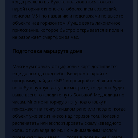
когда реально вы будете пользоваться только
парой горячих кнопок: отображением созвездий,
поиском М51 по названию и подсказками по высоте
объекта над горизонтом. Лучше взять лаконичное
приложение, которое быстро открывается в поле и
не разряжает смартфон за час.
Подготовка маршрута дома
Максимум пользы от цифровых карт достигается
ещё до выхода под небо. Вечером откройте
программу, найдите M51 и проиграйте её движение
по небу в нужную дату: посмотрите, когда она будет
выше всего, отследите путь Большой Медведицы по
часам. Многие игнорируют эту подготовку и
приезжают на точку слишком рано или поздно, когда
объект уже висит низко над горизонтом. Полезно
распечатать или экспортировать схему «звёздного
хопа» от Алкаида до M51 с минимальным числом
промежуточных звёзд — тогда в поле вы не будете