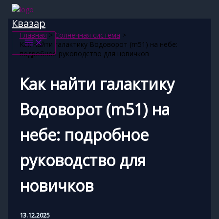
Перейти
к
Квазар
содержимому
Главная
Солнечная система
Как найти галактику Водоворот (m51) на небе:
подробное руководство для новичков
Как найти галактику
Водоворот (m51) на
небе: подробное
руководство для
новичков
13.12.2025