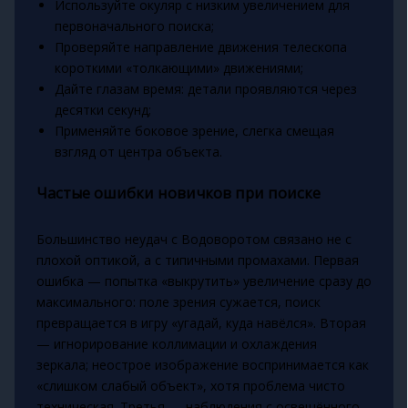
Используйте окуляр с низким увеличением для
первоначального поиска;
Проверяйте направление движения телескопа
короткими «толкающими» движениями;
Дайте глазам время: детали проявляются через
десятки секунд;
Применяйте боковое зрение, слегка смещая
взгляд от центра объекта.
Частые ошибки новичков при поиске
Большинство неудач с Водоворотом связано не с
плохой оптикой, а с типичными промахами. Первая
ошибка — попытка «выкрутить» увеличение сразу до
максимального: поле зрения сужается, поиск
превращается в игру «угадай, куда навёлся». Вторая
— игнорирование коллимации и охлаждения
зеркала; неострое изображение воспринимается как
«слишком слабый объект», хотя проблема чисто
техническая. Третья — наблюдения с освещённого