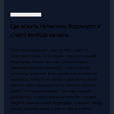
Где искать галактику Водоворот и
с чего вообще начать
Галактика Водоворот, она же M51, живёт в
созвездии Гончих Псов, рядом с ручкой Большой
Медведицы. Логика простая: сначала учимся
уверенно находить созвездия, только потом
целимся в галактики. Если ограничиться советом
«наведите телескоп на Мизар и двигайтесь вниз»,
новичок легко промахнётся на полполя зрения и
решит, что ничего не видно. Поэтому сначала
разберитесь с ориентирами на небе без техники:
найдите ковш Большой Медведицы, отыщите звезду
Алкаид на конце ручки, а уже от неё мысленно