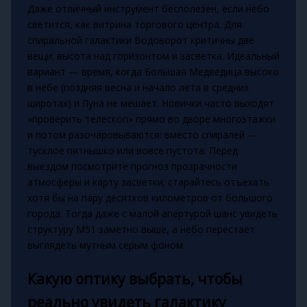
Даже отличный инструмент бесполезен, если небо
светится, как витрина торгового центра. Для
спиральной галактики Водоворот критичны две
вещи: высота над горизонтом и засветка. Идеальный
вариант — время, когда Большая Медведица высоко
в небе (поздняя весна и начало лета в средних
широтах) и Луна не мешает. Новички часто выходят
«проверить телескоп» прямо во дворе многоэтажки
и потом разочаровываются: вместо спиралей —
тусклое пятнышко или вовсе пустота. Перед
выездом посмотрите прогноз прозрачности
атмосферы и карту засветки; старайтесь отъехать
хотя бы на пару десятков километров от большого
города. Тогда даже с малой апертурой шанс увидеть
структуру M51 заметно выше, а небо перестаёт
выглядеть мутным серым фоном.
Какую оптику выбрать, чтобы
реально увидеть галактику