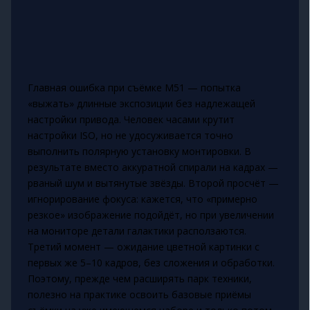
Главная ошибка при съёмке M51 — попытка
«выжать» длинные экспозиции без надлежащей
настройки привода. Человек часами крутит
настройки ISO, но не удосуживается точно
выполнить полярную установку монтировки. В
результате вместо аккуратной спирали на кадрах —
рваный шум и вытянутые звёзды. Второй просчёт —
игнорирование фокуса: кажется, что «примерно
резкое» изображение подойдёт, но при увеличении
на мониторе детали галактики расползаются.
Третий момент — ожидание цветной картинки с
первых же 5–10 кадров, без сложения и обработки.
Поэтому, прежде чем расширять парк техники,
полезно на практике освоить базовые приёмы