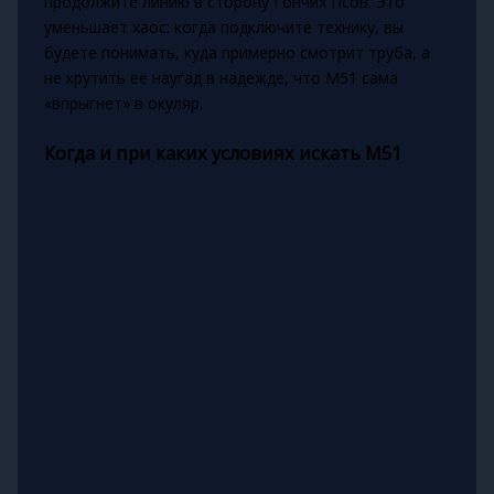
продолжите линию в сторону Гончих Псов. Это
уменьшает хаос: когда подключите технику, вы
будете понимать, куда примерно смотрит труба, а
не крутить её наугад в надежде, что M51 сама
«впрыгнет» в окуляр.
Когда и при каких условиях искать M51