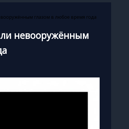
евооружённым глазом в любое время года
мли невооружённым
да