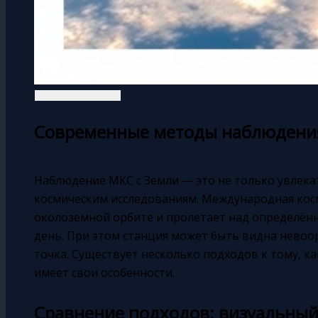
Современные методы наблюдения
Наблюдение МКС с Земли — это не только увлекат
космическим исследованиям. Международная косм
околоземной орбите и пролетает над определён
день. При этом станция может быть видна невоо
точка. Существует несколько подходов к тому, к
имеет свои особенности.
Сравнение подходов: визуальный