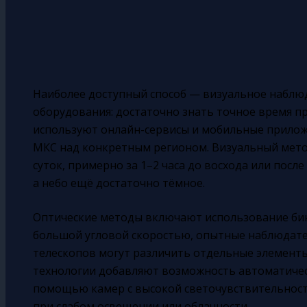
Наиболее доступный способ — визуальное наблюд
оборудования: достаточно знать точное время пр
используют онлайн-сервисы и мобильные прилож
МКС над конкретным регионом. Визуальный мето
суток, примерно за 1–2 часа до восхода или посл
а небо ещё достаточно тёмное.
Оптические методы включают использование бино
большой угловой скоростью, опытные наблюдат
телескопов могут различить отдельные элемент
технологии добавляют возможность автоматическ
помощью камер с высокой светочувствительнос
при слабом освещении или облачности.