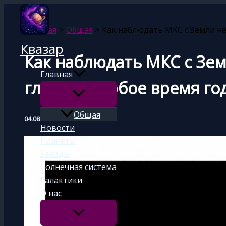
Перейти
к
Главная
Общая
Как наблюдать МКС с Земли н
содержимому
Квазар
Как наблюдать МКС с Зе
Главная
глазом в любое время го
Общая
04.08.2025
Новости
Планеты
Звёзды
Солнечная система
Галактики
О нас