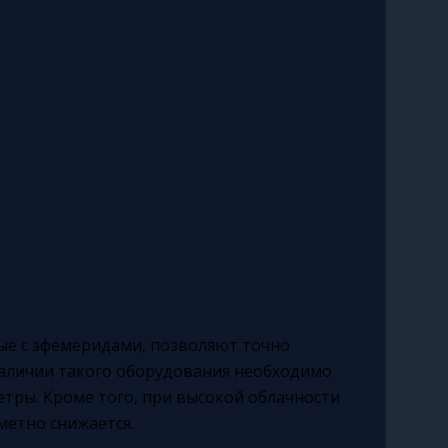
е с эфемеридами, позволяют точно
наличии такого оборудования необходимо
тры. Кроме того, при высокой облачности
метно снижается.