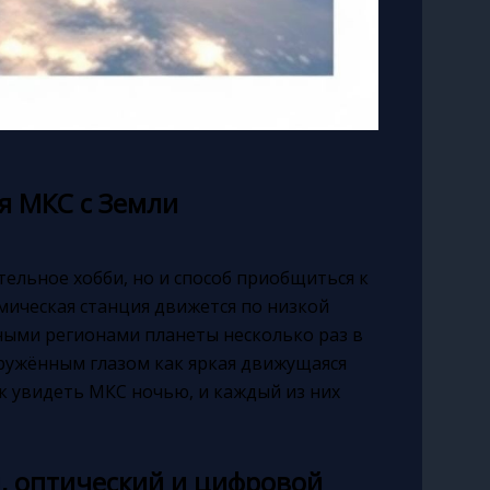
 МКС с Земли
ельное хобби, но и способ приобщиться к
ическая станция движется по низкой
ными регионами планеты несколько раз в
ружённым глазом как яркая движущаяся
ак увидеть МКС ночью, и каждый из них
, оптический и цифровой