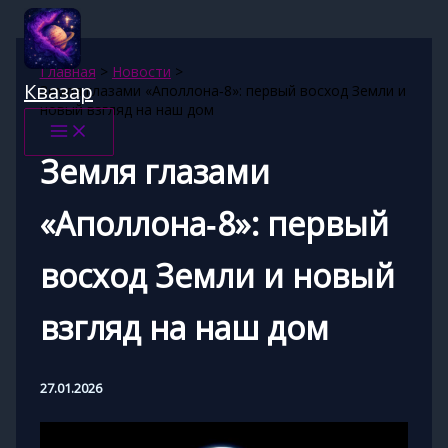
Перейти
к
содержимому
Главная
Новости
Квазар
Земля глазами «Аполлона‑8»: первый восход Земли и
новый взгляд на наш дом
Земля глазами
«Аполлона‑8»: первый
восход Земли и новый
взгляд на наш дом
27.01.2026