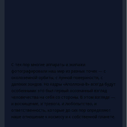
С тех пор многие аппараты и экипажи
фотографировали наш мир из разных точек — с
околоземной орбиты, с лунной поверхности, с
далёких зондов. Но кадры «Аполлона‑8» всегда будут
особенными: это был первый осознанный взгляд
человечества на себя со стороны. В этом взгляде —
и восхищение, и тревога, и любопытство, и
ответственность, которые до сих пор определяют
наше отношение к космосу и к собственной планете.