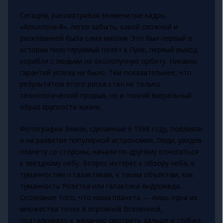
Сегодня, рассматривая знаменитые кадры
«Аполлона‑8», легко забыть, какой сложной и
рискованной была сама миссия. Это был первый в
истории пилотируемый полёт к Луне, первый выход
корабля с людьми на окололунную орбиту. Никаких
гарантий успеха не было. Тем показательнее, что
результатом этого риска стал не только
технологический прорыв, но и тонкий визуальный
образ хрупкости жизни.
Фотографии Земли, сделанные в 1968 году, повлияли
и на развитие популярной астрономии. Люди, увидев
планету со стороны, начали по‑другому относиться
к звёздному небу. Возрос интерес к обзору неба, к
туманностям и галактикам, к таким объектам, как
туманность Розетка или галактика Андромеда.
Осознание того, что наша планета — лишь одна из
множества точек в огромной Вселенной,
подталкивало к желанию смотреть дальше и глубже.