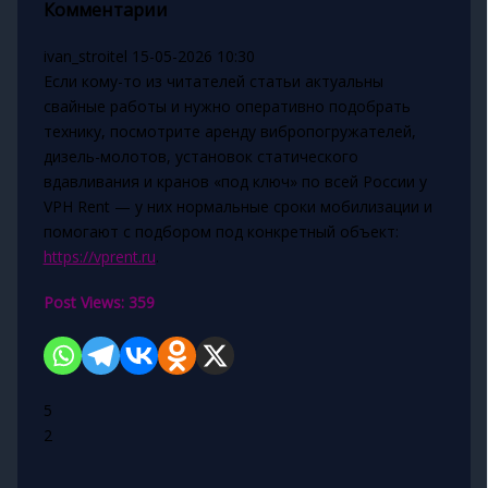
Комментарии
ivan_stroitel
15-05-2026 10:30
Если кому-то из читателей статьи актуальны
свайные работы и нужно оперативно подобрать
технику, посмотрите аренду вибропогружателей,
дизель-молотов, установок статического
вдавливания и кранов «под ключ» по всей России у
VPH Rent — у них нормальные сроки мобилизации и
помогают с подбором под конкретный объект:
https://vprent.ru
.
Post Views:
359
5
2