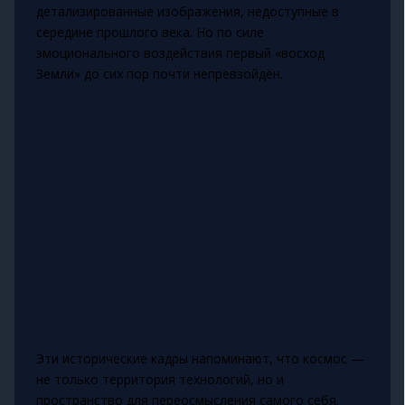
детализированные изображения, недоступные в
середине прошлого века. Но по силе
эмоционального воздействия первый «восход
Земли» до сих пор почти непревзойдён.
Эти исторические кадры напоминают, что космос —
не только территория технологий, но и
пространство для переосмысления самого себя.