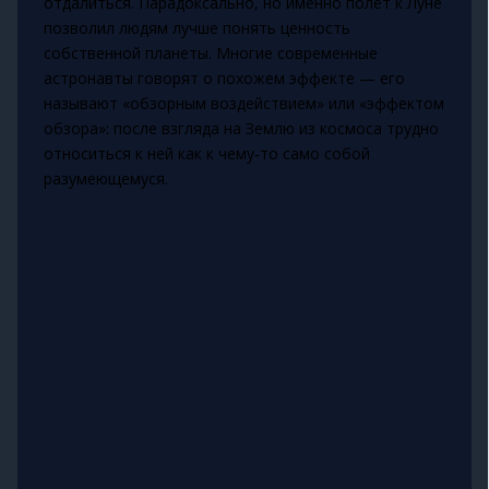
отдалиться. Парадоксально, но именно полёт к Луне
позволил людям лучше понять ценность
собственной планеты. Многие современные
астронавты говорят о похожем эффекте — его
называют «обзорным воздействием» или «эффектом
обзора»: после взгляда на Землю из космоса трудно
относиться к ней как к чему‑то само собой
разумеющемуся.