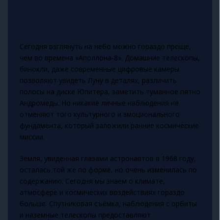
Сегодня взглянуть на небо можно гораздо проще,
чем во времена «Аполлона‑8». Домашние телескопы,
бинокли, даже современные цифровые камеры
позволяют увидеть Луну в деталях, различить
полосы на диске Юпитера, заметить туманное пятно
Андромеды. Но никакие личные наблюдения не
отменяют того культурного и эмоционального
фундамента, который заложили ранние космические
миссии.
Земля, увиденная глазами астронавтов в 1968 году,
осталась той же по форме, но очень изменилась по
содержанию. Сегодня мы знаем о климате,
атмосфере и космических воздействиях гораздо
больше. Спутниковая съёмка, наблюдения с орбиты
и наземные телескопы предоставляют