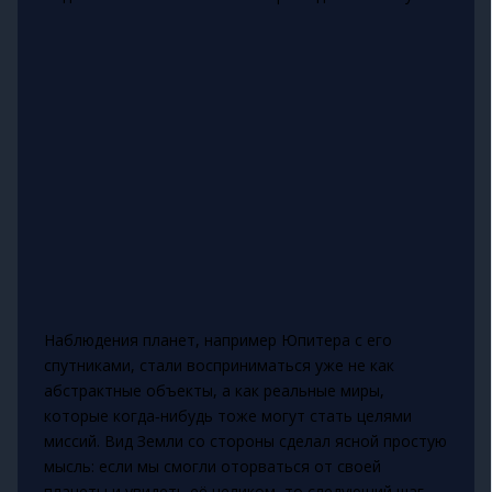
Наблюдения планет, например Юпитера с его
спутниками, стали восприниматься уже не как
абстрактные объекты, а как реальные миры,
которые когда‑нибудь тоже могут стать целями
миссий. Вид Земли со стороны сделал ясной простую
мысль: если мы смогли оторваться от своей
планеты и увидеть её целиком, то следующий шаг —