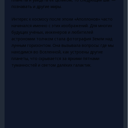
познавать и другие миры.
Интерес к космосу после эпохи «Аполлонов» часто
начинался именно с этих изображений. Для многих
будущих учёных, инженеров и любителей
астрономии толчком стала фотография Земли над
лунным горизонтом. Она вызывала вопросы: где мы
находимся во Вселенной, как устроены другие
планеты, что скрывается за яркими пятнами
туманностей и светом далёких галактик.