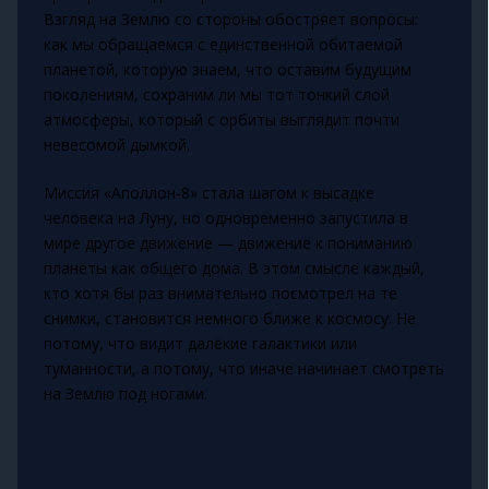
Взгляд на Землю со стороны обостряет вопросы:
как мы обращаемся с единственной обитаемой
планетой, которую знаем, что оставим будущим
поколениям, сохраним ли мы тот тонкий слой
атмосферы, который с орбиты выглядит почти
невесомой дымкой.
Миссия «Аполлон‑8» стала шагом к высадке
человека на Луну, но одновременно запустила в
мире другое движение — движение к пониманию
планеты как общего дома. В этом смысле каждый,
кто хотя бы раз внимательно посмотрел на те
снимки, становится немного ближе к космосу. Не
потому, что видит далёкие галактики или
туманности, а потому, что иначе начинает смотреть
на Землю под ногами.