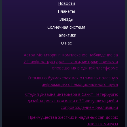
Новости
Планеты
Звёзды
Солнечная система
Галактики
О нас
Астра Мониторинг: комплексное наблюдение за
ИТ‑инфраструктурой — логи, метрики, трейсы и
оповещения в единой платформе
Отзывы о букмекерах: как отличить полезную
информацию от эмоционального шума
Студия дизайна интерьера в Санкт-Петербурге:
дизайн-проект под ключ с 3D-визуализацией и
сопровождением реализации
Преимущества жестких и надувных сап-досок:
плюсы и минусы