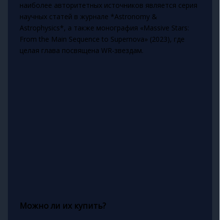
наиболее авторитетных источников является серия
научных статей в журнале *Astronomy &
Astrophysics*, а также монография «Massive Stars:
From the Main Sequence to Supernova» (2023), где
целая глава посвящена WR-звездам.
Можно ли их купить?