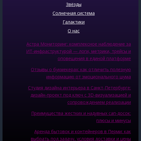
Звёзды
Солнечная система
Галактики
О нас
Астра Мониторинг: комплексное наблюдение за
ИТ‑инфраструктурой — логи, метрики, трейсы и
оповещения в единой платформе
Отзывы о букмекерах: как отличить полезную
информацию от эмоционального шума
Студия дизайна интерьера в Санкт-Петербурге:
дизайн-проект под ключ с 3D-визуализацией и
сопровождением реализации
Преимущества жестких и надувных сап-досок:
плюсы и минусы
Аренда бытовок и контейнеров в Перми: как
выбрать под задачу, условия доставки и цены