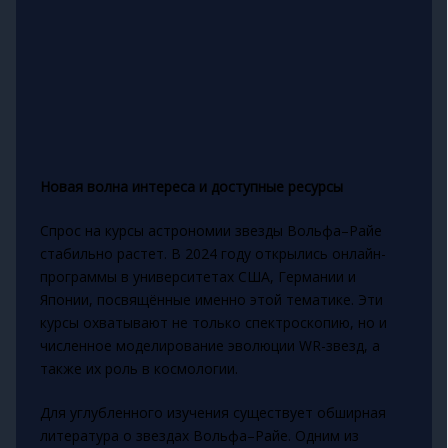
Новая волна интереса и доступные ресурсы
Спрос на курсы астрономии звезды Вольфа–Райе
стабильно растет. В 2024 году открылись онлайн-
программы в университетах США, Германии и
Японии, посвящённые именно этой тематике. Эти
курсы охватывают не только спектроскопию, но и
численное моделирование эволюции WR-звезд, а
также их роль в космологии.
Для углубленного изучения существует обширная
литература о звездах Вольфа–Райе. Одним из