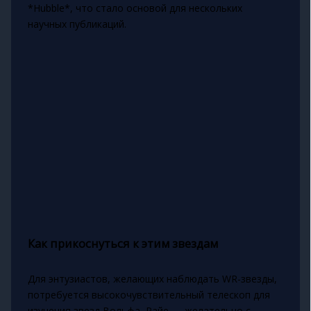
*Hubble*, что стало основой для нескольких
научных публикаций.
Как прикоснуться к этим звездам
Для энтузиастов, желающих наблюдать WR-звезды,
потребуется высокочувствительный телескоп для
изучения звезд Вольфа–Райе — желательно с