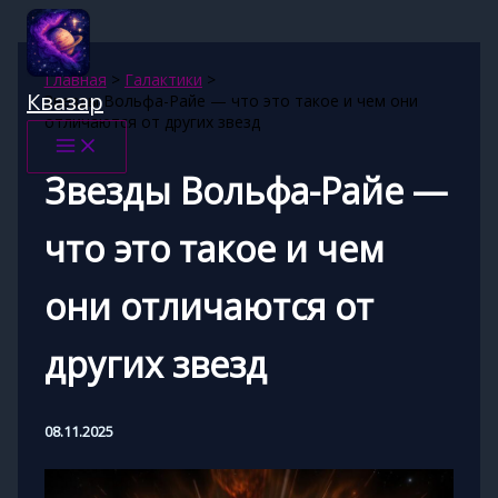
Перейти
к
содержимому
Главная
Галактики
Квазар
Звезды Вольфа-Райе — что это такое и чем они
отличаются от других звезд
Звезды Вольфа-Райе —
что это такое и чем
они отличаются от
других звезд
08.11.2025