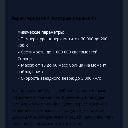
Характеристики, которые поражают
Физические параметры:
– Температура поверхности: от 30 000 до 200
000 K
– Светимость: до 1 000 000 светимостей
Солнца
– Масса: от 10 до 60 масс Солнца (на момент
наблюдения)
– Скорость звездного ветра: до 3 000 км/с
Эти показатели делают WR-звезды настоящими
«огненными торнадо» во Вселенной. Благодаря
своей яркости они видны даже на расстояниях в
миллионы световых лет, что делает их важной
целью для наблюдения как в нашей Галактике, так и
в соседних галактических системах.