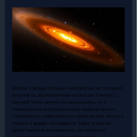
Вопрос «звезды Вольфа–Райе купить» часто задают
энтузиасты, вдохновлённые космосом. Конечно, с
научной точки зрения это невозможно, но в
коммерческих астрономических сервисах можно
«приобрести» символическое право на имя объекта,
обычно в форме сертификата. Такие услуги не
имеют научной легитимности, но полезны в