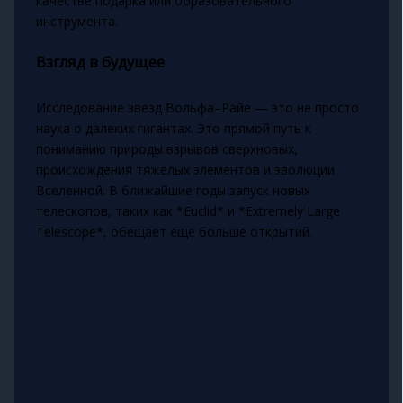
качестве подарка или образовательного
инструмента.
Взгляд в будущее
Исследование звезд Вольфа–Райе — это не просто
наука о далеких гигантах. Это прямой путь к
пониманию природы взрывов сверхновых,
происхождения тяжелых элементов и эволюции
Вселенной. В ближайшие годы запуск новых
телескопов, таких как *Euclid* и *Extremely Large
Telescope*, обещает еще больше открытий.