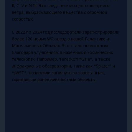
II, C IV и N III. Это следствие мощного звездного
ветра, выбрасывающего вещества с огромной
скоростью.
С 2022 по 2024 год исследователи зарегистрировали
более 120 новых WR-звезд в нашей Галактике и
Магеллановых Облаках. Это стало возможным
благодаря улучшениям в наземных и космических
телескопах. Например, телескоп *Gaia*, а также
инфракрасные обсерватории, такие как *Spitzer* и
*JWST*, позволили заглянуть за завесы пыли,
скрывавшие ранее неизвестные объекты.