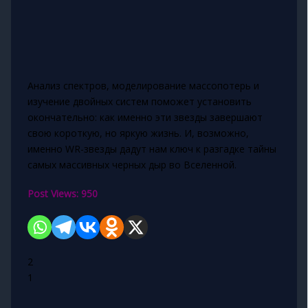
Анализ спектров, моделирование массопотерь и
изучение двойных систем поможет установить
окончательно: как именно эти звезды завершают
свою короткую, но яркую жизнь. И, возможно,
именно WR-звезды дадут нам ключ к разгадке тайны
самых массивных черных дыр во Вселенной.
Post Views:
950
2
1