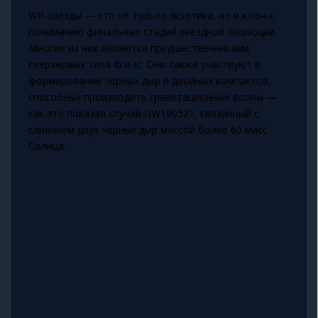
WR-звезды — это не только экзотика, но и ключ к
пониманию финальных стадий звездной эволюции.
Многие из них являются предшественниками
сверхновых типа Ib и Ic. Они также участвуют в
формировании черных дыр и двойных компактов,
способных производить гравитационные волны —
как это показал случай GW190521, связанный с
слиянием двух черных дыр массой более 60 масс
Солнца.