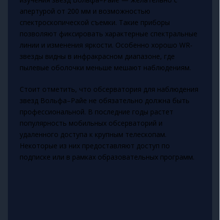
апертурой от 200 мм и возможностью
спектроскопической съемки. Такие приборы
позволяют фиксировать характерные спектральные
линии и изменения яркости. Особенно хорошо WR-
звезды видны в инфракрасном диапазоне, где
пылевые оболочки меньше мешают наблюдениям.
Стоит отметить, что обсерватория для наблюдения
звезд Вольфа–Райе не обязательно должна быть
профессиональной. В последние годы растет
популярность мобильных обсерваторий и
удаленного доступа к крупным телескопам.
Некоторые из них предоставляют доступ по
подписке или в рамках образовательных программ.