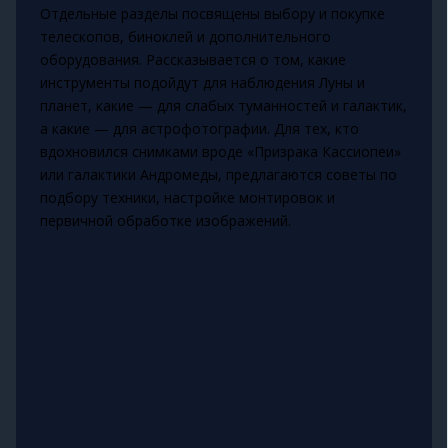
Отдельные разделы посвящены выбору и покупке
телескопов, биноклей и дополнительного
оборудования. Рассказывается о том, какие
инструменты подойдут для наблюдения Луны и
планет, какие — для слабых туманностей и галактик,
а какие — для астрофотографии. Для тех, кто
вдохновился снимками вроде «Призрака Кассиопеи»
или галактики Андромеды, предлагаются советы по
подбору техники, настройке монтировок и
первичной обработке изображений.