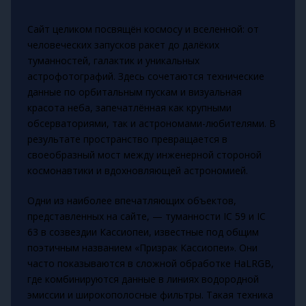
Сайт целиком посвящён космосу и вселенной: от
человеческих запусков ракет до далёких
туманностей, галактик и уникальных
астрофотографий. Здесь сочетаются технические
данные по орбитальным пускам и визуальная
красота неба, запечатлённая как крупными
обсерваториями, так и астрономами-любителями. В
результате пространство превращается в
своеобразный мост между инженерной стороной
космонавтики и вдохновляющей астрономией.
Одни из наиболее впечатляющих объектов,
представленных на сайте, — туманности IC 59 и IC
63 в созвездии Кассиопеи, известные под общим
поэтичным названием «Призрак Кассиопеи». Они
часто показываются в сложной обработке HaLRGB,
где комбинируются данные в линиях водородной
эмиссии и широкополосные фильтры. Такая техника