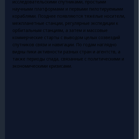
исследовательскими спутниками, простыми
научными платформами и первыми пилотируемыми
кораблями. Позднее появляются тяжёлые носители,
межпланетные станции, регулярные экспедиции к
орбитальным станциям, а затем и массовые
коммерческие старты с выводом целых созвездий
спутников связи и навигации. По годам наглядно
видны пики активности разных стран и агентств, а
также периоды спада, связанные с политическими и
экономическими кризисами.