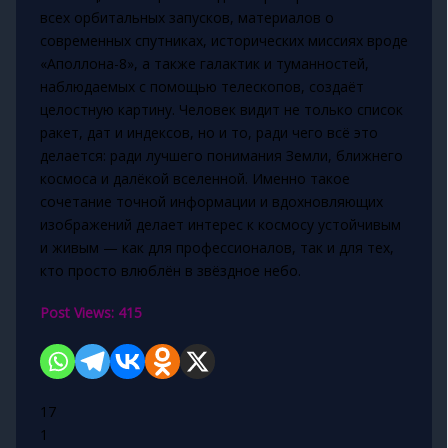
всех орбитальных запусков, материалов о
современных спутниках, исторических миссиях вроде
«Аполлона-8», а также галактик и туманностей,
наблюдаемых с помощью телескопов, создаёт
целостную картину. Человек видит не только список
ракет, дат и индексов, но и то, ради чего всё это
делается: ради лучшего понимания Земли, ближнего
космоса и далёкой вселенной. Именно такое
сочетание точной информации и вдохновляющих
изображений делает интерес к космосу устойчивым
и живым — как для профессионалов, так и для тех,
кто просто влюблён в звёздное небо.
Post Views:
415
17
1