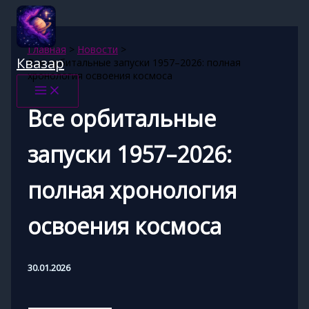
Перейти
к
содержимому
Главная
Новости
Квазар
Все орбитальные запуски 1957–2026: полная
хронология освоения космоса
Все орбитальные
запуски 1957–2026:
полная хронология
освоения космоса
30.01.2026