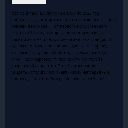
Все орбитальные запуски с 1957 по 2026 год
собраны в единой хронике, охватывающей всю эпоху
освоения космоса — от первого искусственного
спутника Земли до современных многоразовых
ракет и автоматических межпланетных станций. В
одном пространстве собраны данные о стартах,
которые выходили на орбиту, — с указанием дат,
стран, космодромов, типов ракет-носителей и
назначений аппаратов. Такой свод позволяет
увидеть историю космонавтики как непрерывный
процесс, а не как набор разрозненных событий.