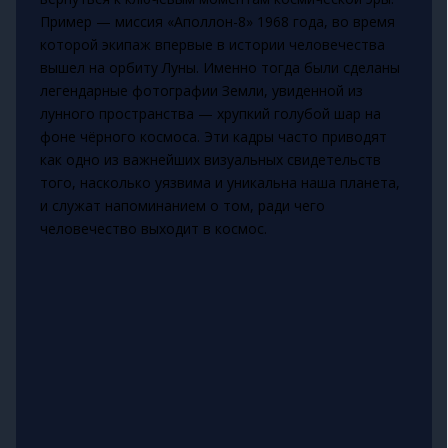
Пример — миссия «Аполлон-8» 1968 года, во время
которой экипаж впервые в истории человечества
вышел на орбиту Луны. Именно тогда были сделаны
легендарные фотографии Земли, увиденной из
лунного пространства — хрупкий голубой шар на
фоне чёрного космоса. Эти кадры часто приводят
как одно из важнейших визуальных свидетельств
того, насколько уязвима и уникальна наша планета,
и служат напоминанием о том, ради чего
человечество выходит в космос.