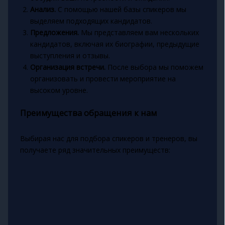
Анализ.
С помощью нашей базы спикеров мы
выделяем подходящих кандидатов.
Предложения.
Мы представляем вам нескольких
кандидатов, включая их биографии, предыдущие
выступления и отзывы.
Организация встречи.
После выбора мы поможем
организовать и провести мероприятие на
высоком уровне.
Преимущества обращения к нам
Выбирая нас для подбора спикеров и тренеров, вы
получаете ряд значительных преимуществ: