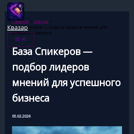
Перейти
к
содержимому
Главная
Звёзды
Квазар
База Спикеров — подбор лидеров мнений для
успешного бизнеса
База Спикеров —
подбор лидеров
мнений для успешного
бизнеса
05.02.2026