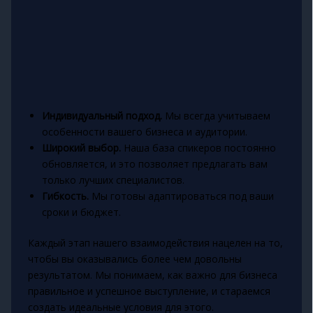
Индивидуальный подход.
Мы всегда учитываем
особенности вашего бизнеса и аудитории.
Широкий выбор.
Наша база спикеров постоянно
обновляется, и это позволяет предлагать вам
только лучших специалистов.
Гибкость.
Мы готовы адаптироваться под ваши
сроки и бюджет.
Каждый этап нашего взаимодействия нацелен на то,
чтобы вы оказывались более чем довольны
результатом. Мы понимаем, как важно для бизнеса
правильное и успешное выступление, и стараемся
создать идеальные условия для этого.