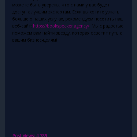
можете быть уверены, что с нами у вас будет
доступ к лучшим экспертам. Если вы хотите узнать
больше о наших услугах, рекомендуем посетить наш
веб-сайт:
https://bookspeaker.agency/
. Мы с радостью
поможем вам найти звезду, которая осветит путь к
вашим бизнес-целям!
Post Views:
4 789