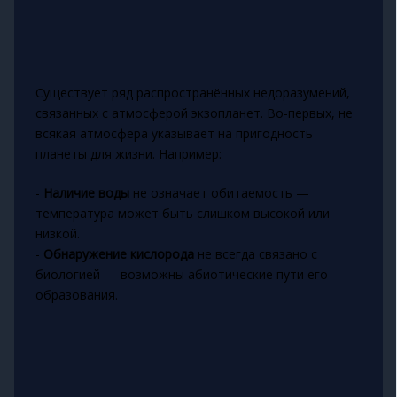
Существует ряд распространённых недоразумений,
связанных с атмосферой экзопланет. Во-первых, не
всякая атмосфера указывает на пригодность
планеты для жизни. Например:
-
Наличие воды
не означает обитаемость —
температура может быть слишком высокой или
низкой.
-
Обнаружение кислорода
не всегда связано с
биологией — возможны абиотические пути его
образования.