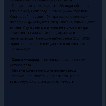
детализации. В газовых гигантах часто
обнаруживаются водород, гелий, водяной пар, а
также оксиды углерода. В атмосферах "горячих
Юпитеров" — планет, близко расположенных к
звёздам — фиксируются следы натрия, калия и даже
титана. У суперземель и мини-нептунов спектры
показывают наличие метана, аммиака и
сероводорода. Новейшие наблюдения 2024–2025
годов впервые дали нам данные о возможных
биомаркерах:
-
Озон и кислород
— потенциальные признаки
фотосинтеза.
-
Метан в сочетании с углекислым газом
—
нестабильное сочетание, указывающее на
возможную биологическую активность.