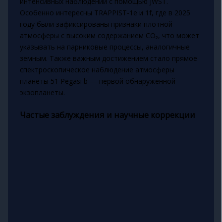
интенсивных наблюдений с помощью JWST.
Особенно интересны TRAPPIST-1e и 1f, где в 2025
году были зафиксированы признаки плотной
атмосферы с высоким содержанием CO₂, что может
указывать на парниковые процессы, аналогичные
земным. Также важным достижением стало прямое
спектроскопическое наблюдение атмосферы
планеты 51 Pegasi b — первой обнаруженной
экзопланеты.
Частые заблуждения и научные коррекции