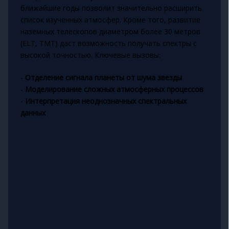
ближайшие годы позволит значительно расширить
список изученных атмосфер. Кроме того, развитие
наземных телескопов диаметром более 30 метров
(ELT, TMT) даст возможность получать спектры с
высокой точностью. Ключевые вызовы:
-
Отделение сигнала планеты от шума звезды
-
Моделирование сложных атмосферных процессов
-
Интерпретация неоднозначных спектральных
данных