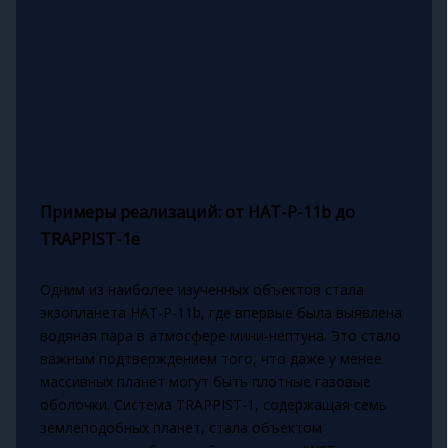
Примеры реализаций: от HAT-P-11b до
TRAPPIST-1e
Одним из наиболее изученных объектов стала
экзопланета HAT-P-11b, где впервые была выявлена
водяная пара в атмосфере мини-нептуна. Это стало
важным подтверждением того, что даже у менее
массивных планет могут быть плотные газовые
оболочки. Система TRAPPIST-1, содержащая семь
землеподобных планет, стала объектом