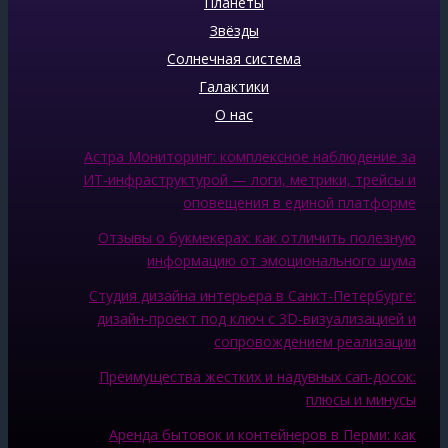
Планеты
Звёзды
Солнечная система
Галактики
О нас
Астра Мониторинг: комплексное наблюдение за
ИТ‑инфраструктурой — логи, метрики, трейсы и
оповещения в единой платформе
Отзывы о букмекерах: как отличить полезную
информацию от эмоционального шума
Студия дизайна интерьера в Санкт-Петербурге:
дизайн-проект под ключ с 3D-визуализацией и
сопровождением реализации
Преимущества жестких и надувных сап-досок:
плюсы и минусы
Аренда бытовок и контейнеров в Перми: как