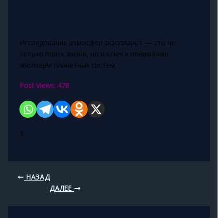
Исследование атмосфер экзопланет — это не
только поиск жизни, но и ключ к пониманию
эволюции планетных систем.
Post Views:
478
3
НАЗАД
ДАЛЕЕ