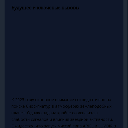
Будущее и ключевые вызовы
К 2025 году основное внимание сосредоточено на
поиске биосигнатур в атмосферах землеподобных
планет. Однако задача крайне сложна из-за
слабости сигналов и влияния звёздной активности.
Ожидается, что запуск миссий типа ARIEL и LUVOIR в