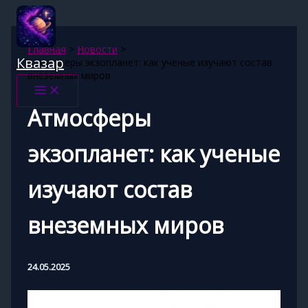
Перейти
к
содержимому
Главная
Новости
Квазар
Атмосферы экзопланет: как ученые изучают состав
внеземных миров
Атмосферы
экзопланет: как ученые
изучают состав
внеземных миров
24.05.2025