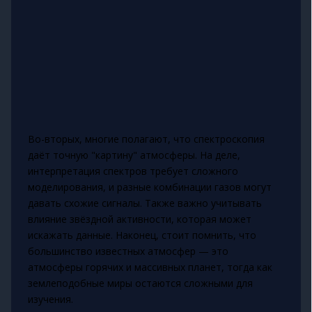
Во-вторых, многие полагают, что спектроскопия
даёт точную "картину" атмосферы. На деле,
интерпретация спектров требует сложного
моделирования, и разные комбинации газов могут
давать схожие сигналы. Также важно учитывать
влияние звёздной активности, которая может
искажать данные. Наконец, стоит помнить, что
большинство известных атмосфер — это
атмосферы горячих и массивных планет, тогда как
землеподобные миры остаются сложными для
изучения.