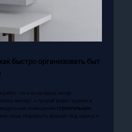
 как быстро организовать быт
е
работ, но и из‑за хаоса: негде
риалы мокнут, а прораб ведет журнал в
 модульные помещения:
строительную
жно лишь подобрать формат под задачу и