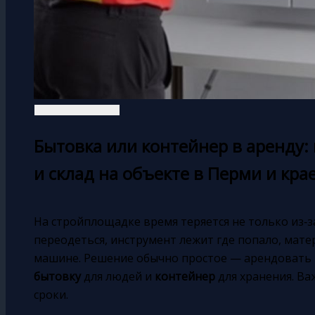
Бытовка или контейнер в аренду:
и склад на объекте в Перми и кра
На стройплощадке время теряется не только из‑за 
переодеться, инструмент лежит где попало, мате
машине. Решение обычно простое — арендовать
бытовку
для людей и
контейнер
для хранения. Ва
сроки.