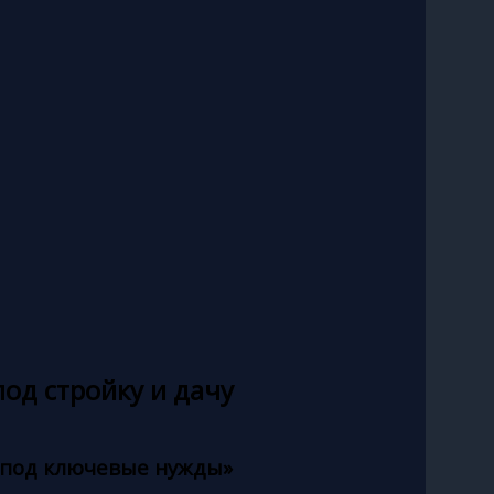
од стройку и дачу
«под ключевые нужды»