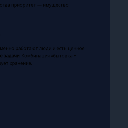
когда приоритет — имущество:
.
еменно работают люди и есть ценное
е задачи
. Комбинация «бытовка +
ует хранение.