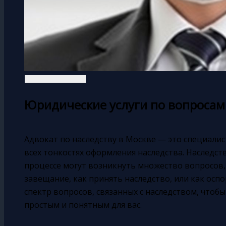
Юридические услуги по вопросам
Адвокат по наследству в Москве — это специали
всех тонкостях оформления наследства. Наследст
процессе могут возникнуть множество вопросов,
завещание, как принять наследство, или как осп
спектр вопросов, связанных с наследством, чтоб
простым и понятным для вас.