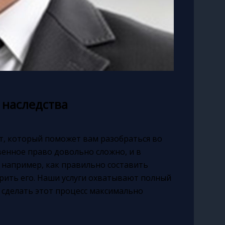
 наследства
ст, который поможет вам разобраться во
венное право довольно сложно, и в
 например, как правильно составить
орить его. Наши услуги охватывают полный
ы сделать этот процесс максимально