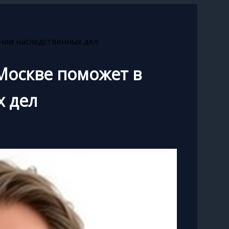
нии наследственных дел
 Москве поможет в
х дел